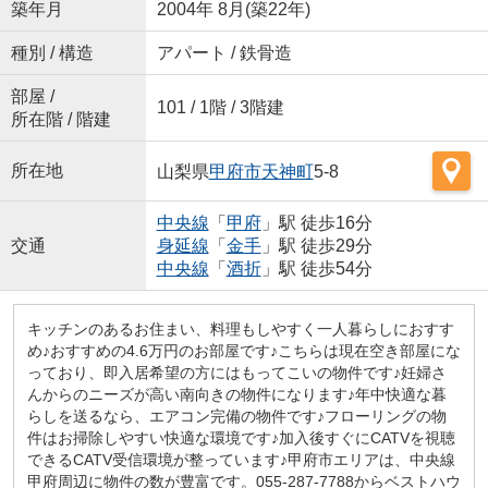
築年月
2004年 8月(築22年)
種別 / 構造
アパート / 鉄骨造
部屋 /
101 / 1階 / 3階建
所在階 / 階建
所在地
山梨県
甲府市
天神町
5-8
中央線
「
甲府
」駅 徒歩16分
交通
身延線
「
金手
」駅 徒歩29分
中央線
「
酒折
」駅 徒歩54分
キッチンのあるお住まい、料理もしやすく一人暮らしにおすす
め♪おすすめの4.6万円のお部屋です♪こちらは現在空き部屋にな
っており、即入居希望の方にはもってこいの物件です♪妊婦さ
んからのニーズが高い南向きの物件になります♪年中快適な暮
らしを送るなら、エアコン完備の物件です♪フローリングの物
件はお掃除しやすい快適な環境です♪加入後すぐにCATVを視聴
できるCATV受信環境が整っています♪甲府市エリアは、中央線
甲府周辺に物件の数が豊富です。055-287-7788からベストハウ