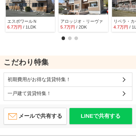
エスポワールＮ
アロッジオ・リーヴァ
リベラ・カ
6.7
万
円
/ 1LDK
5.7
万
円
/ 2DK
4.7
万
円
/ 1
こだわり特集
初期費用がお得な賃貸特集！
一戸建て賃貸特集！
メールで共有する
LINEで共有する