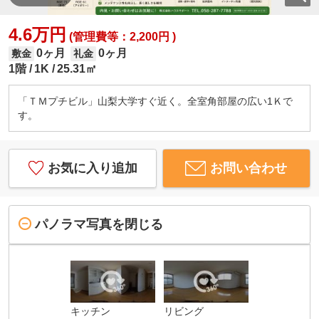
4.6万円
(管理費等：2,200円 )
0ヶ月
0ヶ月
敷金
礼金
1階
1K
25.31㎡
「ＴＭプチビル」山梨大学すぐ近く。全室角部屋の広い1Ｋで
す。
お気に入り追加
お問い合わせ
パノラマ写真を閉じる
キッチン
リビング