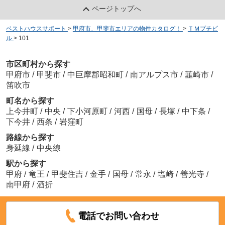
ページトップへ
ベストハウスサポート
>
甲府市、甲斐市エリアの物件カタログ！
>
ＴＭプチビ
ル
>
101
市区町村から探す
甲府市
/
甲斐市
/
中巨摩郡昭和町
/
南アルプス市
/
韮崎市
/
笛吹市
町名から探す
上今井町
/
中央
/
下小河原町
/
河西
/
国母
/
長塚
/
中下条
/
下今井
/
西条
/
岩窪町
路線から探す
身延線
/
中央線
駅から探す
甲府
/
竜王
/
甲斐住吉
/
金手
/
国母
/
常永
/
塩崎
/
善光寺
/
南甲府
/
酒折
電話でお問い合わせ