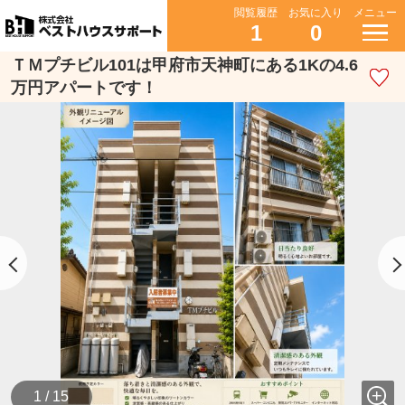
閲覧履歴
お気に入り
メニュー
1
0
ＴＭプチビル101は甲府市天神町にある1Kの4.6
万円アパートです！
1 / 15