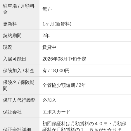
駐車場 / 月額料
無 / -
金
更新料
1ヶ月(新賃料)
契約期間
2年
現況
賃貸中
入居可能日
2026年08月中旬予定
保険加入 / 料金
有 / 18,000円
保険名 / 保険期
全管協少額短期 / 2年
間
保証人代行義務
必加入
保証会社
エポスカード
初回保証料は月額賃料の４０％・月額保
保証会社詳細
証料が月額賃料の１．５％がかかりま