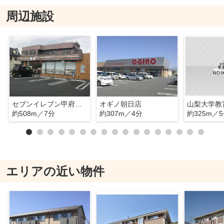
周辺施設
セブンイレブン甲府美咲店
オギノ朝日店
約508m／7分
約307m／4分
約325m／
エリアの近い物件