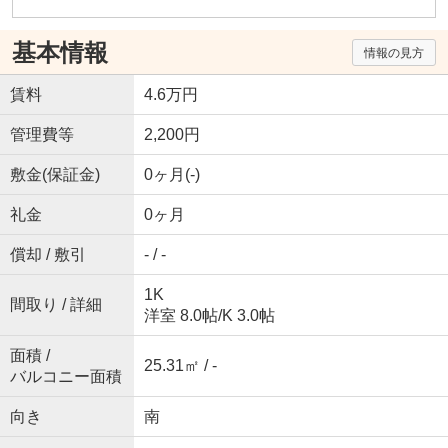
基本情報
情報の見方
賃料
4.6万円
管理費等
2,200円
敷金(保証金)
0ヶ月(-)
礼金
0ヶ月
償却 / 敷引
- / -
1K
間取り / 詳細
洋室 8.0帖
/
K 3.0帖
面積 /
25.31㎡ / -
バルコニー面積
向き
南