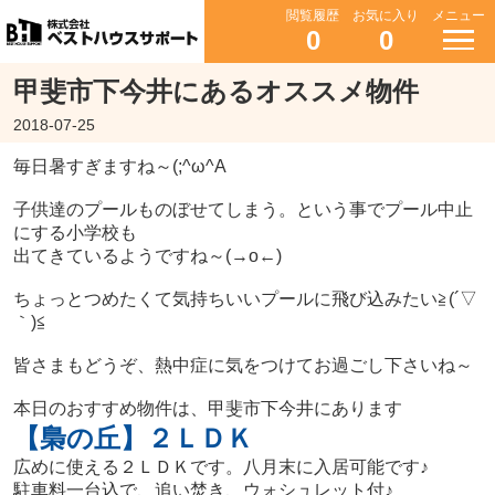
閲覧履歴
お気に入り
メニュー
0
0
甲斐市下今井にあるオススメ物件
2018-07-25
毎日暑すぎますね～(;^ω^A
子供達のプールものぼせてしまう。という事でプール中止
にする小学校も
出てきているようですね～(→o←)ゞ
ちょっとつめたくて気持ちいいプールに飛び込みたい≧(´▽
｀)≦
皆さまもどうぞ、熱中症に気をつけてお過ごし下さいね～
本日のおすすめ物件は、甲斐市下今井にあります
【梟の丘】２ＬＤＫ
広めに使える２ＬＤＫです。八月末に入居可能です♪
駐車料一台込で、追い焚き、ウォシュレット付♪