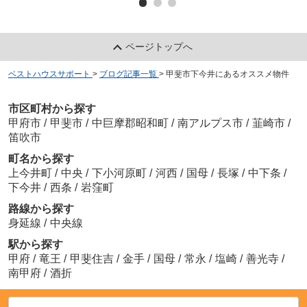
ページトップへ
ベストハウスサポート
>
ブログ記事一覧
>
甲斐市下今井にあるオススメ物件
市区町村から探す
甲府市
/
甲斐市
/
中巨摩郡昭和町
/
南アルプス市
/
韮崎市
/
笛吹市
町名から探す
上今井町
/
中央
/
下小河原町
/
河西
/
国母
/
長塚
/
中下条
/
下今井
/
西条
/
岩窪町
路線から探す
身延線
/
中央線
駅から探す
甲府
/
竜王
/
甲斐住吉
/
金手
/
国母
/
常永
/
塩崎
/
善光寺
/
南甲府
/
酒折