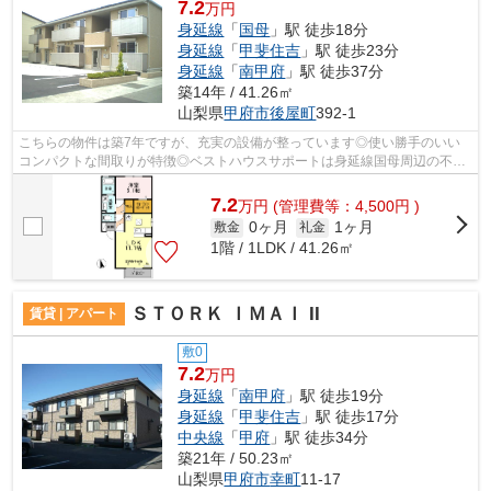
7.2
万円
身延線
「
国母
」駅 徒歩18分
身延線
「
甲斐住吉
」駅 徒歩23分
身延線
「
南甲府
」駅 徒歩37分
築14年 / 41.26㎡
山梨県
甲府市
後屋町
392-1
こちらの物件は築7年ですが、充実の設備が整っています◎使い勝手のいい
コンパクトな間取りが特徴◎ベストハウスサポートは身延線国母周辺の不動
産情報をご用意しております◎こだわりの...
7.2
万
円
(管理費等：4,500円 )
0ヶ月
1ヶ月
敷金
礼金
1階 / 1LDK / 41.26㎡
ＳＴＯＲＫ ＩＭＡＩ II
賃貸 | アパート
敷0
7.2
万円
身延線
「
南甲府
」駅 徒歩19分
身延線
「
甲斐住吉
」駅 徒歩17分
中央線
「
甲府
」駅 徒歩34分
築21年 / 50.23㎡
山梨県
甲府市
幸町
11-17