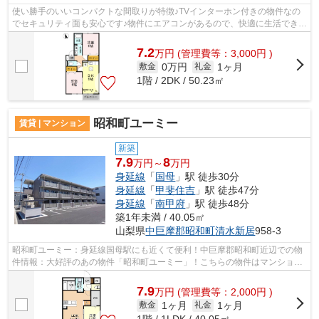
使い勝手のいいコンパクトな間取りが特徴♪TVインターホン付きの物件なの
でセキュリティ面も安心です♪物件にエアコンがあるので、快適に生活できま
す♪手軽に掃除ができるフローリングの...
7.2
万
円
(管理費等：3,000円 )
0万円
1ヶ月
敷金
礼金
1階 / 2DK / 50.23㎡
昭和町ユーミー
賃貸 | マンション
新築
7.9
8
万円～
万円
身延線
「
国母
」駅 徒歩30分
身延線
「
甲斐住吉
」駅 徒歩47分
身延線
「
南甲府
」駅 徒歩48分
築1年未満 / 40.05㎡
山梨県
中巨摩郡昭和町
清水新居
958-3
昭和町ユーミー：身延線国母駅にも近くて便利！中巨摩郡昭和町近辺での物
件情報：大好評のあの物件「昭和町ユーミー」！こちらの物件はマンション
です！こちらの物件の家賃は7.9万です...
7.9
万
円
(管理費等：2,000円 )
1ヶ月
1ヶ月
敷金
礼金
1階 / 1LDK / 40.05㎡