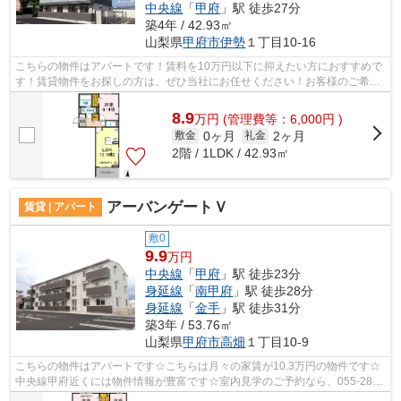
中央線
「
甲府
」駅 徒歩27分
築4年 / 42.93㎡
山梨県
甲府市
伊勢
１丁目10-16
こちらの物件はアパートです！賃料を10万円以下に抑えたい方におすすめで
す！賃貸物件をお探しの方は、ぜひ当社にお任せください！お客様のご希望
に適した物件やニーズに合わせた物件...
8.9
万
円
(管理費等：6,000円 )
0ヶ月
2ヶ月
敷金
礼金
2階 / 1LDK / 42.93㎡
アーバンゲートＶ
賃貸 | アパート
敷0
9.9
万円
中央線
「
甲府
」駅 徒歩23分
身延線
「
南甲府
」駅 徒歩28分
身延線
「
金手
」駅 徒歩31分
築3年 / 53.76㎡
山梨県
甲府市
高畑
１丁目10-9
こちらの物件はアパートです☆こちらは月々の家賃が10.3万円の物件です☆
中央線甲府近くには物件情報が豊富です☆室内見学のご予約なら、055-287-
7788もしくは、info@besthousesupport.co...