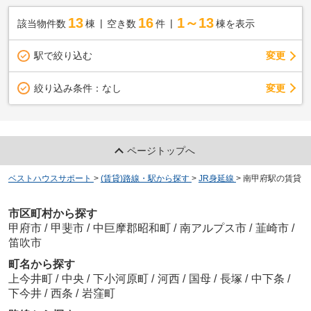
13
16
1～13
該当物件数
棟
空き数
件
棟を表示
駅で絞り込む
変更
変更
絞り込み条件：
なし
ページトップへ
ベストハウスサポート
>
(賃貸)路線・駅から探す
>
JR身延線
>
南甲府駅の賃貸
市区町村から探す
甲府市
/
甲斐市
/
中巨摩郡昭和町
/
南アルプス市
/
韮崎市
/
笛吹市
町名から探す
上今井町
/
中央
/
下小河原町
/
河西
/
国母
/
長塚
/
中下条
/
下今井
/
西条
/
岩窪町