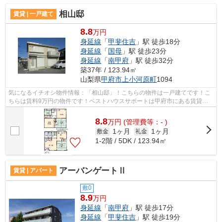
相山邸
賃貸 | 一戸建て
8.8
万円
身延線
「
甲斐住吉
」駅 徒歩18分
身延線
「
国母
」駅 徒歩23分
身延線
「
南甲府
」駅 徒歩32分
築37年 / 123.94㎡
山梨県
甲府市
上小河原町
1094
気になるイチオシ物件情報：「相山邸」！こちらの物件は一戸建てです！こ
ちらは賃料9万円の物件です！ベストハウスサポートは甲府市にある賃貸情
報を豊富に取り扱っています！賃貸情報...
8.8
万
円
(管理費等：- )
1ヶ月
1ヶ月
敷金
礼金
1-2階 / 5DK / 123.94㎡
アーバンゲートⅡ
賃貸 | アパート
敷0
8.9
万円
身延線
「
南甲府
」駅 徒歩17分
身延線
「
甲斐住吉
」駅 徒歩19分