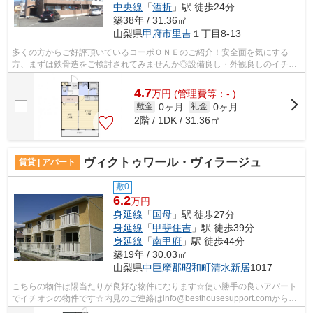
中央線
「
酒折
」駅 徒歩24分
築38年 / 31.36㎡
山梨県
甲府市
里吉
１丁目8-13
多くの方からご好評頂いているコーポＯＮＥのご紹介！安全面を気にする
方、まずは鉄骨造をご検討されてみませんか◎設備良し・外観良しのイチオ
シの物件◎物件に関してのお問い合せは【0...
4.7
万
円
(管理費等：- )
0ヶ月
0ヶ月
敷金
礼金
2階 / 1DK / 31.36㎡
ヴィクトゥワール・ヴィラージュ
賃貸 | アパート
敷0
6.2
万円
身延線
「
国母
」駅 徒歩27分
身延線
「
甲斐住吉
」駅 徒歩39分
身延線
「
南甲府
」駅 徒歩44分
築19年 / 30.03㎡
山梨県
中巨摩郡昭和町
清水新居
1017
こちらの物件は陽当たりが良好な物件になります☆使い勝手の良いアパート
でイチオシの物件です☆内見のご連絡はinfo@besthousesupport.comからお
待ちしております☆また当社までお問い合...