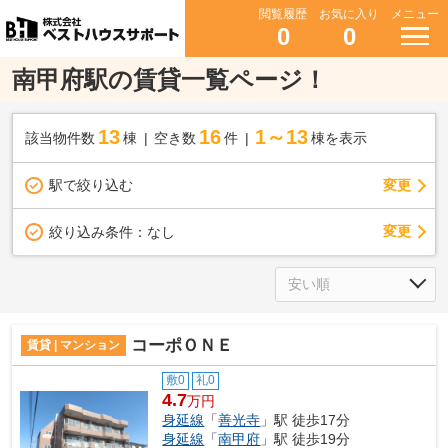
閲覧履歴
お気に入り
メニュー
0
0
南甲府駅の賃貸一覧ページ！
13
16
1～13
該当物件数
棟
空き数
件
棟を表示
駅で絞り込む
変更
変更
絞り込み条件：
なし
コーポＯＮＥ
賃貸 | マンション
敷0
礼0
4.7
万円
身延線
「
善光寺
」駅 徒歩17分
身延線
「
南甲府
」駅 徒歩19分