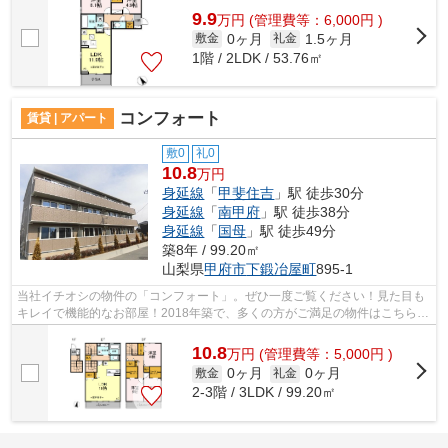
9.9
万
円
(管理費等：6,000円 )
0ヶ月
1.5ヶ月
敷金
礼金
1階 / 2LDK / 53.76㎡
コンフォート
賃貸 | アパート
敷0
礼0
10.8
万円
身延線
「
甲斐住吉
」駅 徒歩30分
身延線
「
南甲府
」駅 徒歩38分
身延線
「
国母
」駅 徒歩49分
築8年 / 99.20㎡
山梨県
甲府市
下鍛冶屋町
895-1
当社イチオシの物件の「コンフォート」。ぜひ一度ご覧ください！見た目も
キレイで機能的なお部屋！2018年築で、多くの方がご満足の物件はこちらで
す！耐久性のある軽量鉄骨構造の物件...
10.8
万
円
(管理費等：5,000円 )
0ヶ月
0ヶ月
敷金
礼金
2-3階 / 3LDK / 99.20㎡