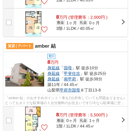
8
万
円
(管理費等：2,000円 )
1ヶ月
0ヶ月
敷金
礼金
3階 / 1LDK / 40.05㎡
amber 結
賃貸 | アパート
敷0
8
万円
身延線
「
国母
」駅 徒歩10分
身延線
「
甲斐住吉
」駅 徒歩25分
身延線
「
南甲府
」駅 徒歩38分
築11年 / 44.45㎡
山梨県
甲府市
国母
８丁目13-8
「amber 結」のおすすめポイント！車を2台所有していても問題ありません♪
とってもオトクな駐車場の１台分無料のお住まいです◎今なら駐車場に空き
あり◎専有面積は44.45平米◎高い耐久性...
8
万
円
(管理費等：5,500円 )
0ヶ月
1ヶ月
敷金
礼金
1階 / 1LDK / 44.45㎡