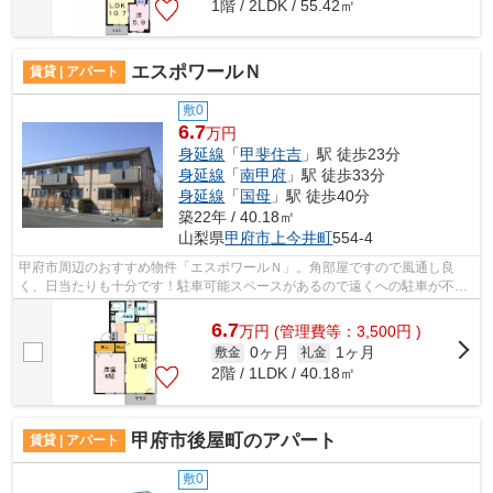
1階 / 2LDK / 55.42㎡
エスポワールＮ
賃貸 | アパート
敷0
6.7
万円
身延線
「
甲斐住吉
」駅 徒歩23分
身延線
「
南甲府
」駅 徒歩33分
身延線
「
国母
」駅 徒歩40分
築22年 / 40.18㎡
山梨県
甲府市
上今井町
554-4
甲府市周辺のおすすめ物件「エスポワールＮ」。角部屋ですので風通し良
く、日当たりも十分です！駐車可能スペースがあるので遠くへの駐車が不要
です☆軽量鉄骨の物件♪イニシャルコスト...
6.7
万
円
(管理費等：3,500円 )
0ヶ月
1ヶ月
敷金
礼金
2階 / 1LDK / 40.18㎡
甲府市後屋町のアパート
賃貸 | アパート
敷0