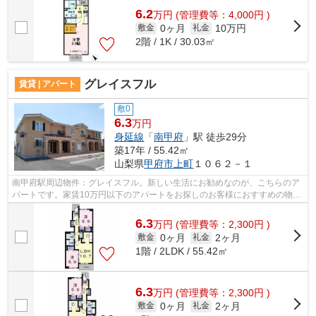
6.2
万
円
(管理費等：4,000円 )
0ヶ月
10万円
敷金
礼金
2階 / 1K / 30.03㎡
グレイスフル
賃貸 | アパート
敷0
6.3
万円
身延線
「
南甲府
」駅 徒歩29分
築17年 / 55.42㎡
山梨県
甲府市
上町
１０６２－１
南甲府駅周辺物件：グレイスフル。新しい生活にお勧めなのが、こちらのア
パートです。家賃10万円以下のアパートをお探しのお客様におすすめの物件
です。住まい探しをするなら、当社に...
6.3
万
円
(管理費等：2,300円 )
0ヶ月
2ヶ月
敷金
礼金
1階 / 2LDK / 55.42㎡
6.3
万
円
(管理費等：2,300円 )
0ヶ月
2ヶ月
敷金
礼金