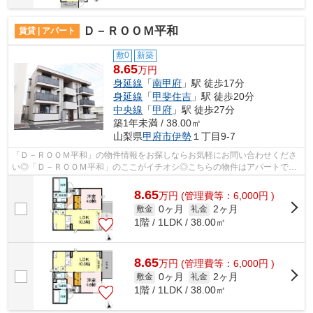
Ｄ－ＲＯＯＭ平和
賃貸 | アパート
敷0
新築
8.65
万円
身延線
「
南甲府
」駅 徒歩17分
身延線
「
甲斐住吉
」駅 徒歩20分
中央線
「
甲府
」駅 徒歩27分
築1年未満 / 38.00㎡
山梨県
甲府市
伊勢
１丁目9-7
「Ｄ－ＲＯＯＭ平和」の物件情報をお探しならお気軽にお問い合わせくださ
い◎「Ｄ－ＲＯＯＭ平和」のここがイチオシ◎こちらの物件はアパートです
◎賃料を10万円以下に抑えたい方におすす...
8.65
万
円
(管理費等：6,000円 )
0ヶ月
2ヶ月
敷金
礼金
1階 / 1LDK / 38.00㎡
8.65
万
円
(管理費等：6,000円 )
0ヶ月
2ヶ月
敷金
礼金
1階 / 1LDK / 38.00㎡