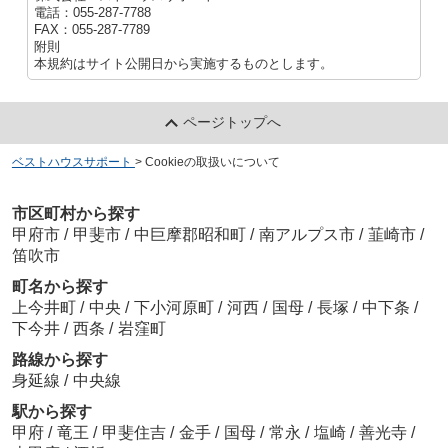
電話：055-287-7788
FAX：055-287-7789
附則
本規約はサイト公開日から実施するものとします。
ページトップへ
ベストハウスサポート
>
Cookieの取扱いについて
市区町村から探す
甲府市
/
甲斐市
/
中巨摩郡昭和町
/
南アルプス市
/
韮崎市
/
笛吹市
町名から探す
上今井町
/
中央
/
下小河原町
/
河西
/
国母
/
長塚
/
中下条
/
下今井
/
西条
/
岩窪町
路線から探す
身延線
/
中央線
駅から探す
甲府
/
竜王
/
甲斐住吉
/
金手
/
国母
/
常永
/
塩崎
/
善光寺
/