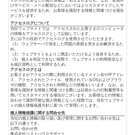
ドレスや氏名などの個人情報は一切含まれません。なお、会員向
けサービス・メール配信などにおいてはよりカスタマイズしたサ
ービスを提供するため、お客様を識別する情報と関連づける場合
がございます。
アクセスログについて
当社ウェブサイトでは、アクセスされたお客さまのコンピュータ
の情報をアクセスログとして記録しています。
主に以下の目的でアクセスログを使用させていただきます。
（1） ウェブサーバで発生した問題の原因を突き止め解決するた
め。
（2） ウェブサイトをよりご満足いただけるよう改良するため。
（3） 個人を特定できない状態で、ウェブサイトの利用状況など
を統計資料として利用するため。
アクセスログとは
お客さまがアクセスの際に利用されているドメイン名やIPアドレ
ス、アクセスされたファイル、使用されているOSおよびブラウ
ザの種類、アクセスされた時間などの情報をいいます。なお、お
客様を識別する情報と関連づける際には以前からの行動履歴等を
用いてカスタマイズする場合がございます。お客様などの情報と
合わせて識別可能な個人情報となった段階では、当社ウェブサイ
トの個人情報保護方針に基づいて管理いたします。
個人情報保護に関する問合せ先
当社の個人情報の取り扱い及び管理に関するお問い合わせ先は、
以下の通りです。
お問い合わせ先
株式会社ベストハウスサポート