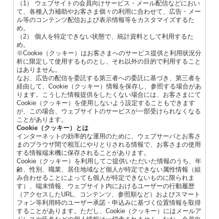
（1） ウェブサイトの会員向けサービス・メール配信などにおい
て、各種入力補助やお客さま個々の利用に合わせて、広告・メー
ル等のコンテンツ配信および表示情報等をカスタマイズするた
め。
（2） 個人を特定できない状態で、統計資料として利用するた
め。
※Cookie（クッキー）はお客さまへのサービス提供と利用状況分
析に限定して使用するものとし、それ以外の目的で利用すること
はありません。
なお、広告の配信を委託する第三者への委託に基づき、第三者を
経由して、Cookie（クッキー）情報を保存し、参照する場合があ
ります。こうした情報提供をしたくない場合には、お客さまにて
Cookie（クッキー）を使用しないよう設定することもできます
が、この場合、ウェブサイトのサービスが一部受けられなくなる
ことがあります。
Cookie（クッキー）とは
インターネットの効率的な運用のために、ウェブサーバとお客さ
まのブラウザ間で相互にやりとりされる情報で、お客さまの使用
する情報端末機に保存されることがあります。
Cookie（クッキー）を利用してご提供いただいた情報のうち、年
齢、性別、職業、居住地域など個人が特定できない属性情報（組
み合わせることによっても個人が特定できないものに限られま
す）、端末情報、ウェブサイト内におけるユーザーの行動履歴
（アクセスしたURL、コンテンツ、参照順など）およびスマート
フォン等利用時のユーザー承諾・申込みに基づく位置情報を取得
することがあります。ただし、Cookie（クッキー）にはメールア