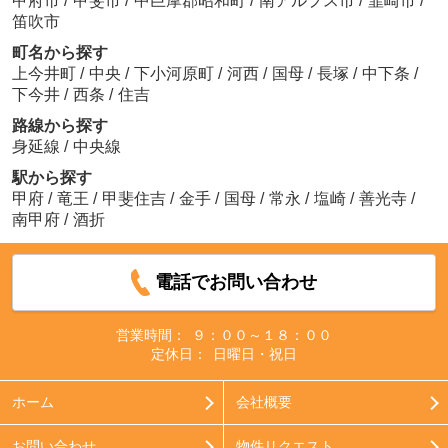
甲府市
/
甲斐市
/
中巨摩郡昭和町
/
南アルプス市
/
韮崎市
/
笛吹市
町名から探す
上今井町
/
中央
/
下小河原町
/
河西
/
国母
/
長塚
/
中下条
/
下今井
/
西条
/
住吉
路線から探す
身延線
/
中央線
駅から探す
甲府
/
竜王
/
甲斐住吉
/
金手
/
国母
/
常永
/
塩崎
/
善光寺
/
南甲府
/
酒折
電話でお問い合わせ
営業時間：
９：００～１８：００
定休日：
日曜日・祝日
ホーム
会社概要
お問い合わせ
物件リクエスト