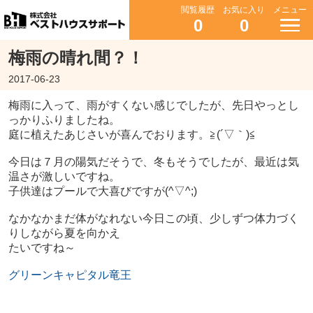
閲覧履歴
お気に入り
メニュー
0
0
梅雨の晴れ間？！
2017-06-23
梅雨に入って、雨がすくない感じでしたが、先日やっとし
っかりふりましたね。
庭に植えたあじさいが喜んでおります。≧(´▽｀)≦
今日は７月の陽気だそうで、冬もそうでしたが、最近は気
温さが激しいですね。
子供達はプールで大喜びですが(^▽^;)
なかなかまだ体がなれない今日この頃、少しずつ体力づく
りしながら夏を向かえ
たいですね～
グリーンキャピタル竜王