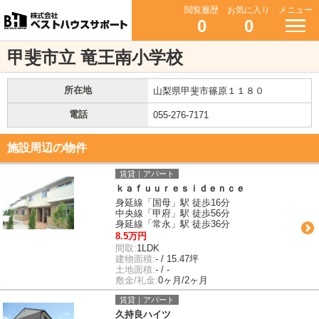
閲覧履歴
お気に入り
メニュー
0
0
甲斐市立 竜王南小学校
所在地
山梨県甲斐市篠原１１８０
電話
055-276-7171
施設周辺の物件
賃貸｜アパート
ｋａｆｕｕｒｅｓｉｄｅｎｃｅ
身延線「国母」駅 徒歩16分
中央線「甲府」駅 徒歩56分
身延線「常永」駅 徒歩36分
8.5万円
間取:
1LDK
建物面積:
- / 15.47坪
土地面積:
- / -
敷金/礼金:
0ヶ月/2ヶ月
賃貸｜アパート
久持良ハイツ