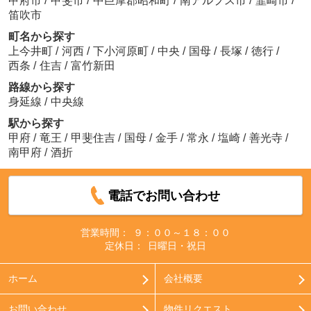
甲府市
/
甲斐市
/
中巨摩郡昭和町
/
南アルプス市
/
韮崎市
/
笛吹市
町名から探す
上今井町
/
河西
/
下小河原町
/
中央
/
国母
/
長塚
/
徳行
/
西条
/
住吉
/
富竹新田
路線から探す
身延線
/
中央線
駅から探す
甲府
/
竜王
/
甲斐住吉
/
国母
/
金手
/
常永
/
塩崎
/
善光寺
/
南甲府
/
酒折
電話でお問い合わせ
営業時間：
９：００～１８：００
定休日：
日曜日・祝日
ホーム
会社概要
お問い合わせ
物件リクエスト