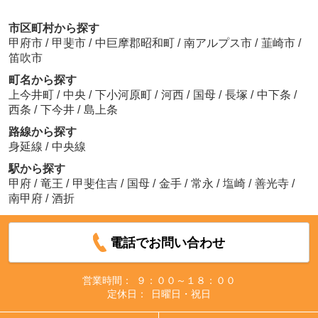
市区町村から探す
甲府市
/
甲斐市
/
中巨摩郡昭和町
/
南アルプス市
/
韮崎市
/
笛吹市
町名から探す
上今井町
/
中央
/
下小河原町
/
河西
/
国母
/
長塚
/
中下条
/
西条
/
下今井
/
島上条
路線から探す
身延線
/
中央線
駅から探す
甲府
/
竜王
/
甲斐住吉
/
国母
/
金手
/
常永
/
塩崎
/
善光寺
/
南甲府
/
酒折
電話でお問い合わせ
営業時間：
９：００～１８：００
定休日：
日曜日・祝日