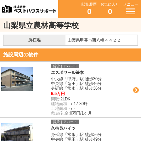
閲覧履歴
お気に入り
メニュー
0
0
山梨県立農林高等学校
所在地
山梨県甲斐市西八幡４４２２
施設周辺の物件
賃貸｜アパート
エスポワール笹本
中央線「甲府」駅 徒歩30分
中央線「竜王」駅 徒歩46分
身延線「常永」駅 徒歩36分
6.5万円
間取:
2LDK
建物面積:
- / 17.30坪
土地面積:
- / -
敷金/礼金:
0万円/1ヶ月
賃貸｜アパート
久持良ハイツ
身延線「常永」駅 徒歩36分
中央線「竜王」駅 徒歩49分