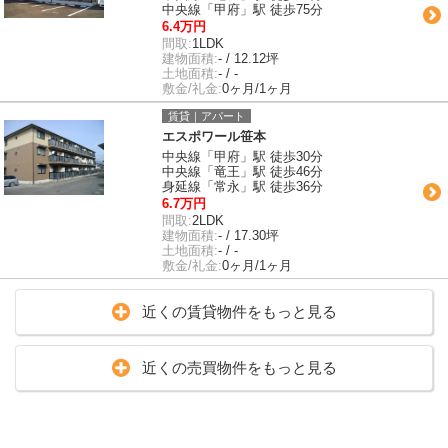
中央線「甲府」駅 徒歩75分
6.4万円
間取:
1LDK
建物面積:
- / 12.12坪
土地面積:
- / -
敷金/礼金:
0ヶ月/1ヶ月
賃貸｜アパート
エスポワール笹本
中央線「甲府」駅 徒歩30分
中央線「竜王」駅 徒歩46分
身延線「常永」駅 徒歩36分
6.7万円
間取:
2LDK
建物面積:
- / 17.30坪
土地面積:
- / -
敷金/礼金:
0ヶ月/1ヶ月
近くの賃貸物件をもっと見る
近くの売買物件をもっと見る