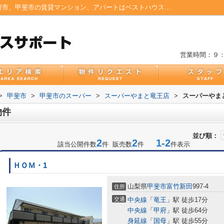
スーパーやまと竜王店周辺の物件一覧│甲府市、甲斐市の賃貸マンション、アパートはベストハウスサポート
営業時間：９
>
甲斐市
>
甲斐市のスーパー
>
スーパーやまと竜王店
>
スーパーやま
物件
並び順：
2
2
1-2
該当公開件数
件 販売数
件
件表示
ＨＯＭ・1
山梨県
甲斐市
富竹新田
997-4
住所
交通
中央線
「
竜王
」駅 徒歩17分
中央線
「
甲府
」駅 徒歩64分
身延線
「
国母
」駅 徒歩55分