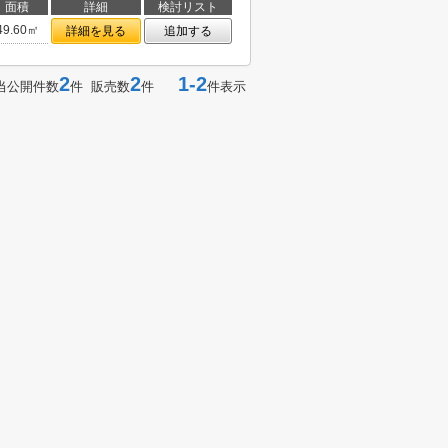
面積
詳細
検討リスト
49.60㎡
詳細を見る
追加する
2
2
1-2
当公開件数
件 販売数
件
件表示