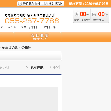
最終更新：2026年08月09日
00
00
件
件
最近見た物件
検討リスト
：００～１８：００
定休日：日曜日・祝日
と竜王店の近くの物件
表示件数：