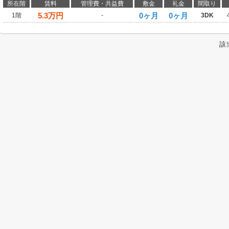
所在階
賃料
管理費・共益費
敷金
礼金
間取り
5.3
万円
0ヶ月
0ヶ月
1階
-
3DK
該