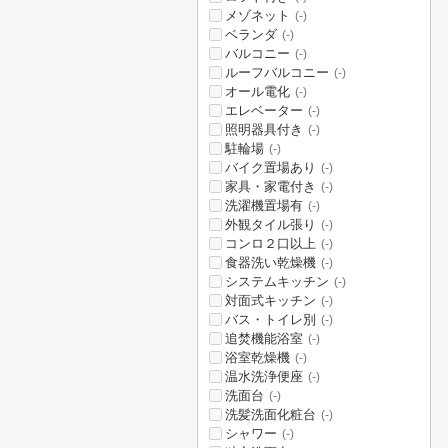
メゾネット
(-)
ベランダ
(-)
バルコニー
(-)
ルーフバルコニー
(-)
オール電化
(-)
エレベーター
(-)
照明器具付き
(-)
駐輪場
(-)
バイク置場あり
(-)
家具・家電付き
(-)
洗濯機置場有
(-)
外観タイル張り
(-)
コンロ２口以上
(-)
食器洗い乾燥機
(-)
システムキッチン
(-)
対面式キッチン
(-)
バス・トイレ別
(-)
追焚機能浴室
(-)
浴室乾燥機
(-)
温水洗浄便座
(-)
洗面台
(-)
洗髪洗面化粧台
(-)
シャワー
(-)