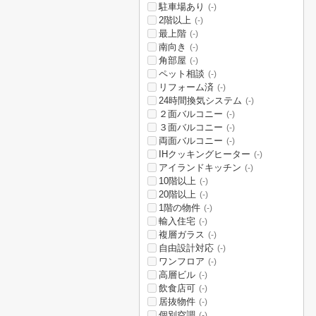
駐車場あり
(-)
2階以上
(-)
最上階
(-)
南向き
(-)
角部屋
(-)
ペット相談
(-)
リフォーム済
(-)
24時間換気システム
(-)
２面バルコニー
(-)
３面バルコニー
(-)
両面バルコニー
(-)
IHクッキングヒーター
(-)
アイランドキッチン
(-)
10階以上
(-)
20階以上
(-)
1階の物件
(-)
輸入住宅
(-)
複層ガラス
(-)
自由設計対応
(-)
ワンフロア
(-)
高層ビル
(-)
飲食店可
(-)
居抜物件
(-)
個別空調
(-)