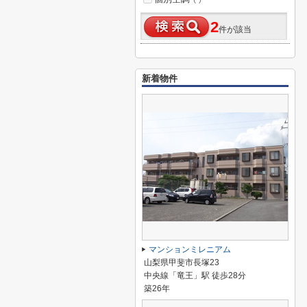
2
件が該当
新着物件
マンションミレニアム
山梨県甲斐市長塚23
中央線「竜王」駅 徒歩28分
築26年