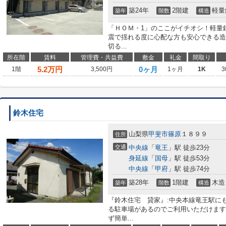
築24年
2階建
軽量
築年
階数
構造
「ＨＯＭ・1」のここがイチオシ！軽量
震で揺れる度に心配な方も安心できる造
切る...
所在階
賃料
管理費・共益費
敷金
礼金
間取り
5.2
万円
0ヶ月
1階
3,500円
1ヶ月
1K
3
鈴木住宅
山梨県
甲斐市
篠原
１８９９
住所
交通
中央線
「
竜王
」駅 徒歩23分
身延線
「
国母
」駅 徒歩53分
中央線
「
甲府
」駅 徒歩74分
築28年
1階建
木造
築年
階数
構造
『鈴木住宅 貸家』:中央本線竜王駅に
る駐車場があるのでご利用いただけます
ず簡単...