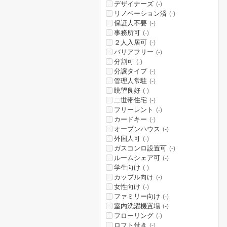
デザイナーズ
(-)
リノベーション済
(-)
保証人不要
(-)
事務所可
(-)
２人入居可
(-)
バリアフリー
(-)
分割可
(-)
分譲タイプ
(-)
管理人常駐
(-)
眺望良好
(-)
二世帯住宅
(-)
フリーレント
(-)
カードキー
(-)
オープンハウス
(-)
外国人可
(-)
ガスコンロ設置可
(-)
ルームシェア可
(-)
学生向け
(-)
カップル向け
(-)
女性向け
(-)
ファミリー向け
(-)
室内洗濯機置場
(-)
フローリング
(-)
ロフト付き
(-)