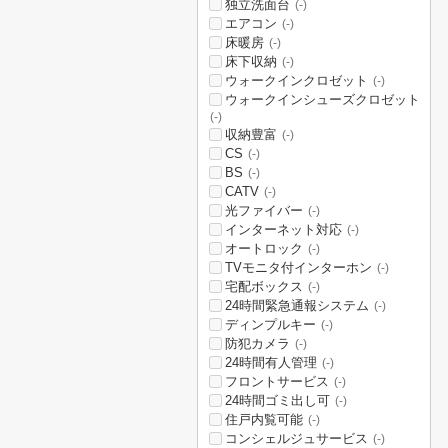
独立洗面台
(-)
エアコン
(-)
床暖房
(-)
床下収納
(-)
ウォークインクロゼット
(-)
ウォークインシューズクロゼット
(-)
収納豊富
(-)
CS
(-)
BS
(-)
CATV
(-)
光ファイバー
(-)
インターネット対応
(-)
オートロック
(-)
TVモニタ付インターホン
(-)
宅配ボックス
(-)
24時間緊急通報システム
(-)
ディンプルキー
(-)
防犯カメラ
(-)
24時間有人管理
(-)
フロントサービス
(-)
24時間ゴミ出し可
(-)
住戸内覧可能
(-)
コンシェルジュサービス
(-)