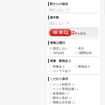
駅からの徒歩
築年数
2
件が該当
情報公開日
指定しない
本日
3日以内
1週間以内
画像・動画あり
画像あり
動画あり
パノラマあり
こだわり条件
ペット飼育可
(-)
ペット専用設備
(-)
楽器相談
(-)
陽当り良好
(-)
閑静な住宅地
(-)