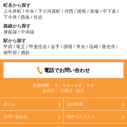
町名から探す
上今井町
/
中央
/
下小河原町
/
河西
/
国母
/
長塚
/
中下条
/
下今井
/
西条
/
住吉
路線から探す
身延線
/
中央線
駅から探す
甲府
/
竜王
/
甲斐住吉
/
金手
/
国母
/
常永
/
塩崎
/
善光寺
/
南甲府
/
酒折
電話でお問い合わせ
営業時間：
９：００～１８：００
定休日：
日曜日・祝日
ホーム
会社概要
お問い合わせ
物件リクエスト