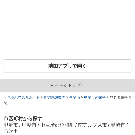
地図アプリで開く
ページトップへ
ベストハウスサポート
>
周辺施設案内
>
甲斐市
>
甲斐市の歯科
>
やじま歯科医
院
市区町村から探す
甲府市
/
甲斐市
/
中巨摩郡昭和町
/
南アルプス市
/
韮崎市
/
笛吹市