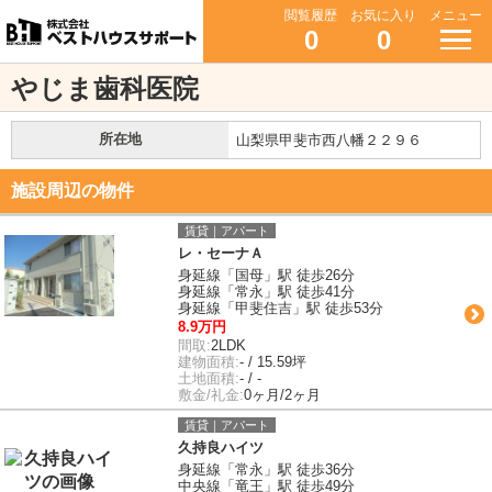
閲覧履歴
お気に入り
メニュー
0
0
やじま歯科医院
所在地
山梨県甲斐市西八幡２２９６
施設周辺の物件
賃貸｜アパート
レ・セーナＡ
身延線「国母」駅 徒歩26分
身延線「常永」駅 徒歩41分
身延線「甲斐住吉」駅 徒歩53分
8.9万円
間取:
2LDK
建物面積:
- / 15.59坪
土地面積:
- / -
敷金/礼金:
0ヶ月/2ヶ月
賃貸｜アパート
久持良ハイツ
身延線「常永」駅 徒歩36分
中央線「竜王」駅 徒歩49分