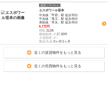
賃貸｜アパート
エスポワール笹本
中央線「甲府」駅 徒歩30分
中央線「竜王」駅 徒歩46分
身延線「常永」駅 徒歩36分
6.7万円
間取:
2LDK
建物面積:
- / 17.30坪
土地面積:
- / -
敷金/礼金:
0ヶ月/1ヶ月
近くの賃貸物件をもっと見る
近くの売買物件をもっと見る