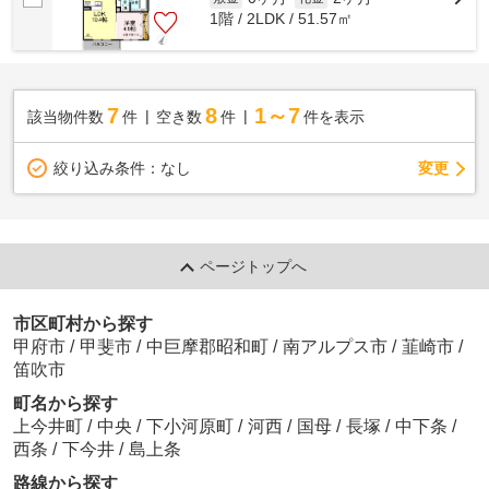
1階 / 2LDK / 51.57㎡
7
8
1～7
該当物件数
件
空き数
件
件を表示
変更
絞り込み条件：
なし
ページトップへ
市区町村から探す
甲府市
/
甲斐市
/
中巨摩郡昭和町
/
南アルプス市
/
韮崎市
/
笛吹市
町名から探す
上今井町
/
中央
/
下小河原町
/
河西
/
国母
/
長塚
/
中下条
/
西条
/
下今井
/
島上条
路線から探す