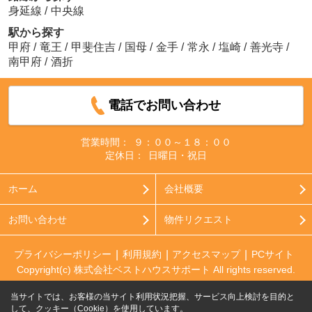
身延線
/
中央線
駅から探す
甲府
/
竜王
/
甲斐住吉
/
国母
/
金手
/
常永
/
塩崎
/
善光寺
/
南甲府
/
酒折
電話でお問い合わせ
営業時間：
９：００～１８：００
定休日：
日曜日・祝日
ホーム
会社概要
お問い合わせ
物件リクエスト
プライバシーポリシー
利用規約
アクセスマップ
PCサイト
Copyright(c) 株式会社ベストハウスサポート All rights reserved.
当サイトでは、お客様の当サイト利用状況把握、サービス向上検討を目的と
して、クッキー（Cookie）を使用しています。