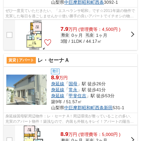
山梨県
中巨摩郡昭和町
西条
3092-1
ぜひ一度見ていただきたい、「エスぺランサ昭和」です☆2011年築の物件で
充実した毎日を過ごしませんか☆使い勝手の良いアパートでイチオシの物件
です☆中巨摩郡昭和町で物件をお探しにな...
7.9
万
円
(管理費等：4,500円 )
0ヶ月
1ヶ月
敷金
礼金
3階 / 1LDK / 44.17㎡
レ・セーナＡ
賃貸 | アパート
敷0
8.9
万円
身延線
「
国母
」駅 徒歩26分
身延線
「
常永
」駅 徒歩41分
身延線
「
甲斐住吉
」駅 徒歩53分
築9年 / 51.57㎡
山梨県
中巨摩郡昭和町
西条新田
531-1
身延線国母駅周辺物件：レ・セーナ A！周辺環境が整っていることの多い、
充実のアパート物件！築浅なので、内装も外観もキレイ！アパートの陽当り
も良く、昼間には照明要らずで経済的...
8.9
万
円
(管理費等：5,000円 )
0ヶ月
2ヶ月
敷金
礼金