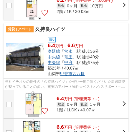
万
円
(管理費等：4,000円 )
0ヶ月
10万円
敷金
礼金
2階 / 1K / 30.03㎡
久持良ハイツ
賃貸 | アパート
敷0
6.4
6.6
万円～
万円
身延線
「
常永
」駅 徒歩36分
中央線
「
竜王
」駅 徒歩49分
中央線
「
甲府
」駅 徒歩75分
築23年 / 40.07㎡
山梨県
甲斐市
西八幡
当社イチオシの物件の「久持良ハイツ」☆ぜひ一度ご覧ください☆周辺環境
が整っていることの多い、充実のアパート物件☆ベストハウスサポートへの
ご連絡は、こちらの055-287-7788からお願...
6.4
万
円
(管理費等：- )
0ヶ月
1ヶ月
敷金
礼金
1階 / 1LDK / 40.07㎡
6.6
万
円
(管理費等：- )