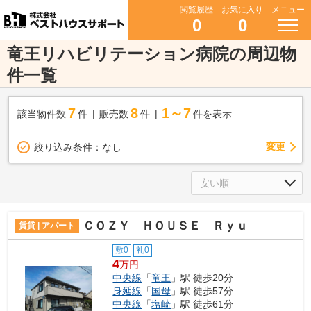
閲覧履歴
お気に入り
メニュー
0
0
竜王リハビリテーション病院の周辺物
件一覧
7
8
1～7
該当物件数
件
販売数
件
件を表示
変更
絞り込み条件：
なし
ＣＯＺＹ ＨＯＵＳＥ Ｒｙｕ
賃貸 | アパート
敷0
礼0
4
万円
中央線
「
竜王
」駅 徒歩20分
身延線
「
国母
」駅 徒歩57分
中央線
「
塩崎
」駅 徒歩61分