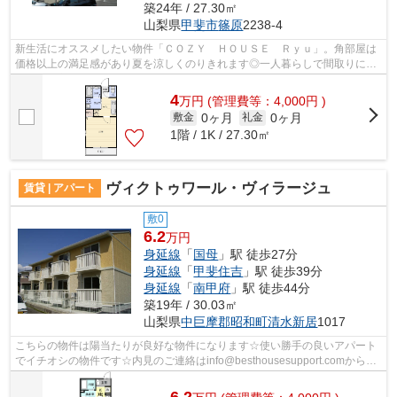
築24年 / 27.30㎡
山梨県
甲斐市
篠原
2238-4
新生活にオススメしたい物件「ＣＯＺＹ ＨＯＵＳＥ Ｒｙｕ」。角部屋は
価格以上の満足感があり夏を涼しくのりきれます◎一人暮らしで間取りに悩
んでいる方は1Kがオススメです◎こちら...
4
万
円
(管理費等：4,000円 )
0ヶ月
0ヶ月
敷金
礼金
1階 / 1K / 27.30㎡
ヴィクトゥワール・ヴィラージュ
賃貸 | アパート
敷0
6.2
万円
身延線
「
国母
」駅 徒歩27分
身延線
「
甲斐住吉
」駅 徒歩39分
身延線
「
南甲府
」駅 徒歩44分
築19年 / 30.03㎡
山梨県
中巨摩郡昭和町
清水新居
1017
こちらの物件は陽当たりが良好な物件になります☆使い勝手の良いアパート
でイチオシの物件です☆内見のご連絡はinfo@besthousesupport.comからお
待ちしております☆また当社までお問い合...
6.2