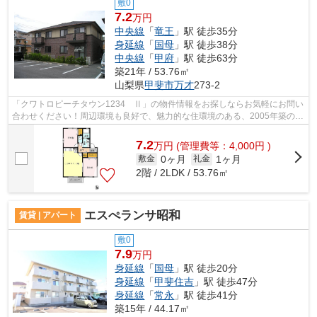
敷0
7.2
万円
中央線
「
竜王
」駅 徒歩35分
身延線
「
国母
」駅 徒歩38分
中央線
「
甲府
」駅 徒歩63分
築21年 / 53.76㎡
山梨県
甲斐市
万才
273-2
「クワトロピーチタウン1234 Ⅱ」の物件情報をお探しならお気軽にお問い
合わせください！周辺環境も良好で、魅力的な住環境のある、2005年築の物
件です◎建築コストが低く抑えられてい...
7.2
万
円
(管理費等：4,000円 )
0ヶ月
1ヶ月
敷金
礼金
2階 / 2LDK / 53.76㎡
エスぺランサ昭和
賃貸 | アパート
敷0
7.9
万円
身延線
「
国母
」駅 徒歩20分
身延線
「
甲斐住吉
」駅 徒歩47分
身延線
「
常永
」駅 徒歩41分
築15年 / 44.17㎡