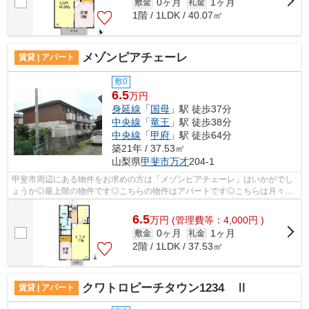
0ヶ月
1ヶ月
敷金
礼金
1階 / 1LDK / 40.07㎡
メゾンピアチェーレ
賃貸 | アパート
敷0
6.5
万円
身延線
「
国母
」駅 徒歩37分
中央線
「
竜王
」駅 徒歩38分
中央線
「
甲府
」駅 徒歩64分
築21年 / 37.53㎡
山梨県
甲斐市
万才
204-1
甲斐市周辺にある物件をお求めの方は「メゾンピアチェーレ」はいかがでし
ょうか◎最上階の物件です◎こちらの物件はアパートです◎こちらは月々の
家賃が6.5万円の物件です◎ベストハウスサ...
6.5
万
円
(管理費等：4,000円 )
0ヶ月
1ヶ月
敷金
礼金
2階 / 1LDK / 37.53㎡
クワトロピーチタウン1234 Ⅱ
賃貸 | アパート