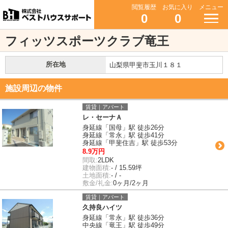
閲覧履歴
お気に入り
メニュー
0
0
フィッツスポーツクラブ竜王
所在地
山梨県甲斐市玉川１８１
施設周辺の物件
賃貸｜アパート
レ・セーナＡ
身延線「国母」駅 徒歩26分
身延線「常永」駅 徒歩41分
身延線「甲斐住吉」駅 徒歩53分
8.9万円
間取:
2LDK
建物面積:
- / 15.59坪
土地面積:
- / -
敷金/礼金:
0ヶ月/2ヶ月
賃貸｜アパート
久持良ハイツ
身延線「常永」駅 徒歩36分
中央線「竜王」駅 徒歩49分