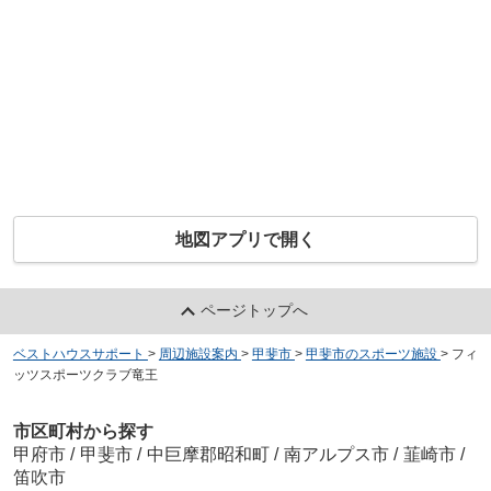
地図アプリで開く
ページトップへ
ベストハウスサポート
>
周辺施設案内
>
甲斐市
>
甲斐市のスポーツ施設
>
フィ
ッツスポーツクラブ竜王
市区町村から探す
甲府市
/
甲斐市
/
中巨摩郡昭和町
/
南アルプス市
/
韮崎市
/
笛吹市