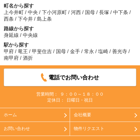
町名から探す
上今井町
/
中央
/
下小河原町
/
河西
/
国母
/
長塚
/
中下条
/
西条
/
下今井
/
島上条
路線から探す
身延線
/
中央線
駅から探す
甲府
/
竜王
/
甲斐住吉
/
国母
/
金手
/
常永
/
塩崎
/
善光寺
/
南甲府
/
酒折
電話でお問い合わせ
営業時間：
９：００～１８：００
定休日：
日曜日・祝日
ホーム
会社概要
お問い合わせ
物件リクエスト