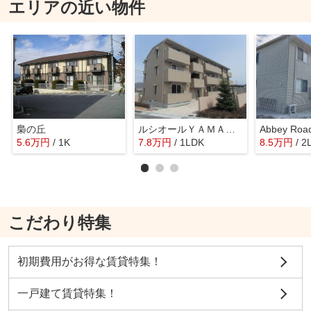
エリアの近い物件
梟の丘
ルシオールＹＡＭＡＤＡ
Abbey Roa
5.6
万
円
/ 1K
7.8
万
円
/ 1LDK
8.5
万
円
/ 2
こだわり特集
初期費用がお得な賃貸特集！
一戸建て賃貸特集！