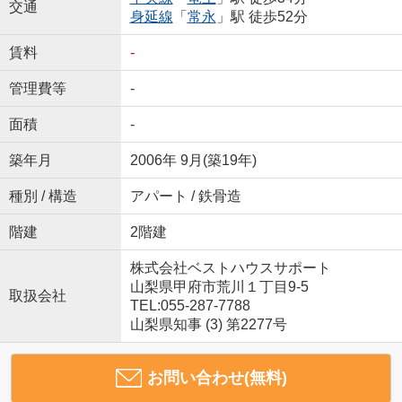
交通
身延線
「
常永
」駅 徒歩52分
賃料
-
管理費等
-
面積
-
築年月
2006年 9月(築19年)
種別 / 構造
アパート / 鉄骨造
階建
2階建
株式会社ベストハウスサポート
山梨県甲府市荒川１丁目9-5
取扱会社
TEL:055-287-7788
山梨県知事 (3) 第2277号
お問い合わせ(無料)