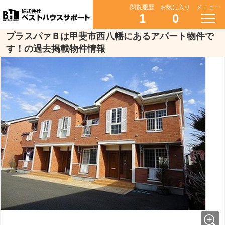
閲覧履歴
お気に入り
メニュー
1
0
プラスパァＢは甲斐市西八幡にあるアパート物件で
す！の過去掲載物件情報