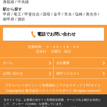
身延線
/
中央線
駅から探す
甲府
/
竜王
/
甲斐住吉
/
国母
/
金手
/
常永
/
塩崎
/
善光寺
/
南甲府
/
酒折
電話でお問い合わせ
営業時間：
９：００～１８：００
定休日：
日曜日・祝日
ホーム
会社概要
お問い合わせ
物件リクエスト
プライバシーポリシー
利用規約
アクセスマップ
PCサイト
Copyright(c) 株式会社ベストハウスサポート All rights reserved.
当サイトでは、お客様の当サイト利用状況把握、サービス向上検討を目的と
して、クッキー（Cookie）を使用しています。