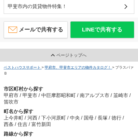
甲斐市内の賃貸物件特集！
メールで共有する
LINEで共有する
ページトップへ
ベストハウスサポート
>
甲府市、甲斐市エリアの物件カタログ！
>
プラスパァ
Ｂ
市区町村から探す
甲府市
/
甲斐市
/
中巨摩郡昭和町
/
南アルプス市
/
韮崎市
/
笛吹市
町名から探す
上今井町
/
河西
/
下小河原町
/
中央
/
国母
/
長塚
/
徳行
/
西条
/
住吉
/
富竹新田
路線から探す