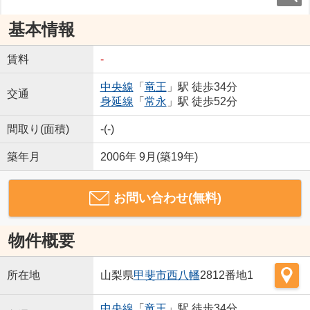
基本情報
賃料
-
中央線
「
竜王
」駅 徒歩34分
交通
身延線
「
常永
」駅 徒歩52分
間取り(面積)
-(-)
築年月
2006年 9月(築19年)
お問い合わせ(無料)
物件概要
所在地
山梨県
甲斐市
西八幡
2812番地1
中央線
「
竜王
」駅 徒歩34分