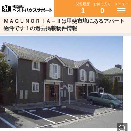
閲覧履歴
お気に入り
メニュー
1
0
ＭＡＧＵＮＯＲＩＡ－Ⅱは甲斐市境にあるアパート
物件です！の過去掲載物件情報