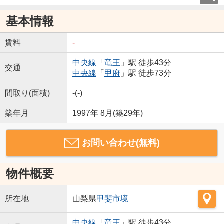
基本情報
賃料
-
中央線
「
竜王
」駅 徒歩43分
交通
中央線
「
甲府
」駅 徒歩73分
間取り(面積)
-(-)
築年月
1997年 8月(築29年)
お問い合わせ(無料)
物件概要
所在地
山梨県
甲斐市
境
中央線
「
竜王
」駅 徒歩43分