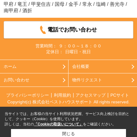
甲府
/
竜王
/
甲斐住吉
/
国母
/
金手
/
常永
/
塩崎
/
善光寺
/
南甲府
/
酒折
電話でお問い合わせ
営業時間：
９：００～１８：００
定休日：
日曜日・祝日
ホーム
会社概要
お問い合わせ
物件リクエスト
プライバシーポリシー
利用規約
アクセスマップ
PCサイト
Copyright(c) 株式会社ベストハウスサポート All rights reserved.
当サイトでは、お客様の当サイト利用状況把握、サービス向上検討を目的と
して、クッキー（Cookie）を使用しています。
詳しくは、当社の
「Cookieの取扱いについて」
をご確認ください。
閉じる