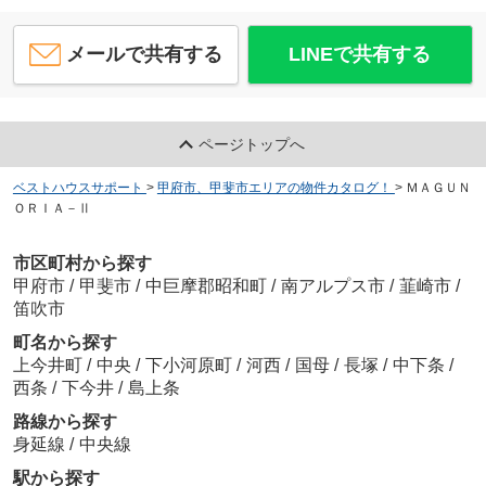
メールで共有する
LINEで共有する
ページトップへ
ベストハウスサポート
>
甲府市、甲斐市エリアの物件カタログ！
>
ＭＡＧＵＮ
ＯＲＩＡ－Ⅱ
市区町村から探す
甲府市
/
甲斐市
/
中巨摩郡昭和町
/
南アルプス市
/
韮崎市
/
笛吹市
町名から探す
上今井町
/
中央
/
下小河原町
/
河西
/
国母
/
長塚
/
中下条
/
西条
/
下今井
/
島上条
路線から探す
身延線
/
中央線
駅から探す