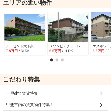
エリアの近い物件
ルーセント大下条
メゾンピアチェーレ
エスポワー
7.8
万
円
/ 3LDK
6.5
万
円
/ 1LDK
6.5
万
円
/ 2
こだわり特集
一戸建て賃貸特集！
甲斐市内の賃貸物件特集！