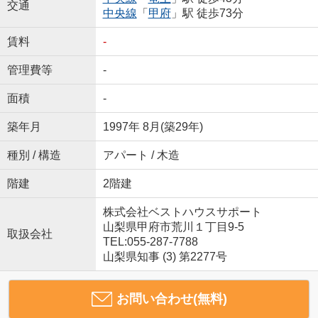
交通
中央線
「
甲府
」駅 徒歩73分
賃料
-
管理費等
-
面積
-
築年月
1997年 8月(築29年)
種別 / 構造
アパート / 木造
階建
2階建
株式会社ベストハウスサポート
山梨県甲府市荒川１丁目9-5
取扱会社
TEL:055-287-7788
山梨県知事 (3) 第2277号
お問い合わせ(無料)