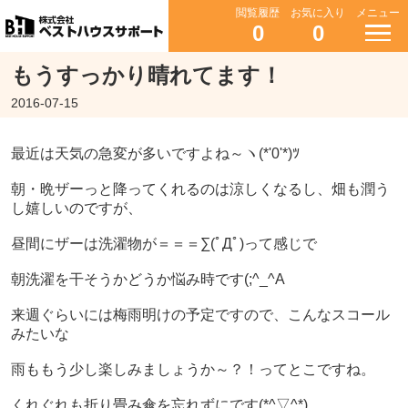
閲覧履歴
お気に入り
メニュー
0
0
もうすっかり晴れてます！
2016-07-15
最近は天気の急変が多いですよね～ヽ(*'0'*)ﾂ
朝・晩ザーっと降ってくれるのは涼しくなるし、畑も潤う
し嬉しいのですが、
昼間にザーは洗濯物が＝＝＝∑(ﾟДﾟ)って感じで
朝洗濯を干そうかどうか悩み時です(;^_^A
来週ぐらいには梅雨明けの予定ですので、こんなスコール
みたいな
雨ももう少し楽しみましょうか～？！ってとこですね。
くれぐれも折り畳み傘を忘れずにです(*^▽^*)