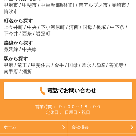
甲府市
/
甲斐市
/
中巨摩郡昭和町
/
南アルプス市
/
韮崎市
/
笛吹市
町名から探す
上今井町
/
中央
/
下小河原町
/
河西
/
国母
/
長塚
/
中下条
/
下今井
/
西条
/
岩窪町
路線から探す
身延線
/
中央線
駅から探す
甲府
/
竜王
/
甲斐住吉
/
金手
/
国母
/
常永
/
塩崎
/
善光寺
/
南甲府
/
酒折
電話でお問い合わせ
営業時間：
９：００～１８：００
定休日：
日曜日・祝日
ホーム
会社概要