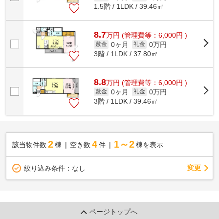
1.5階 / 1LDK / 39.46㎡
8.7
万
円
(管理費等：6,000円 )
0ヶ月
0万円
敷金
礼金
3階 / 1LDK / 37.80㎡
8.8
万
円
(管理費等：6,000円 )
0ヶ月
0万円
敷金
礼金
3階 / 1LDK / 39.46㎡
2
4
1～2
該当物件数
棟
空き数
件
棟を表示
変更
絞り込み条件：
なし
ページトップへ