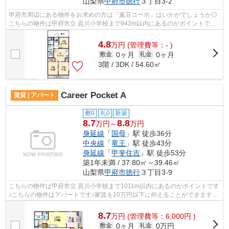
山梨県
甲府市
徳行
３丁目3-2
甲府市周辺にある物件をお求めの方は「薫荘コーポ」はいかがでしょうか◎
こちらの物件は甲府市立 貢川小学校まで942m以内にあるのがポイントです
◎こちらの物件はアパートです◎こちらは...
4.8
万
円
(管理費等：- )
0ヶ月
0ヶ月
敷金
礼金
3階 / 3DK / 54.60㎡
Career Pocket A
賃貸 | アパート
敷0
礼0
新築
8.7
8.8
万円～
万円
身延線
「
国母
」駅 徒歩36分
中央線
「
竜王
」駅 徒歩43分
身延線
「
甲斐住吉
」駅 徒歩53分
築1年未満 / 37.80㎡～39.46㎡
山梨県
甲府市
徳行
３丁目3-9
こちらの物件は甲府市立 貢川小学校まで1011m以内にあるのがポイントです
♪こちらの物件はアパートです♪家賃を10万円以下に抑えることができます♪
ココ身延線国母近辺にて、新着情報をお...
8.7
万
円
(管理費等：6,000円 )
0ヶ月
0万円
敷金
礼金