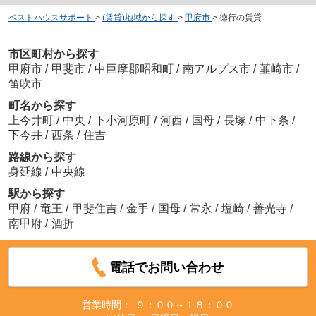
ベストハウスサポート
>
(賃貸)地域から探す
>
甲府市
>
徳行の賃貸
市区町村から探す
甲府市
/
甲斐市
/
中巨摩郡昭和町
/
南アルプス市
/
韮崎市
/
笛吹市
町名から探す
上今井町
/
中央
/
下小河原町
/
河西
/
国母
/
長塚
/
中下条
/
下今井
/
西条
/
住吉
路線から探す
身延線
/
中央線
駅から探す
甲府
/
竜王
/
甲斐住吉
/
金手
/
国母
/
常永
/
塩崎
/
善光寺
/
南甲府
/
酒折
電話でお問い合わせ
営業時間：
９：００～１８：００