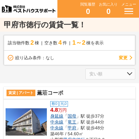
閲覧履歴
お気に入り
メニュー
0
0
甲府市徳行の賃貸一覧！
2
4
1～2
該当物件数
棟
空き数
件
棟を表示
変更
絞り込み条件：
なし
薫荘コーポ
賃貸 | アパート
敷0
礼0
4.8
万円
身延線
「
国母
」駅 徒歩37分
中央線
「
竜王
」駅 徒歩44分
中央線
「
甲府
」駅 徒歩48分
築46年 / 54.60㎡