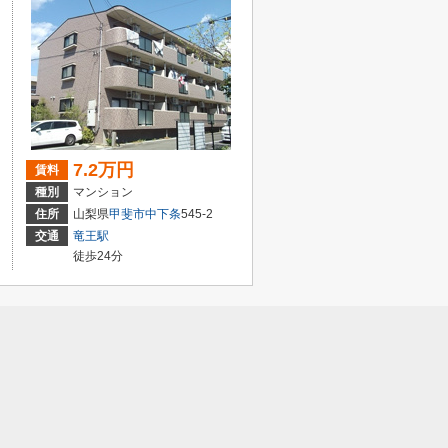
7.2万円
賃料
種別
マンション
住所
山梨県
甲斐市
中下条
545-2
交通
竜王駅
徒歩24分