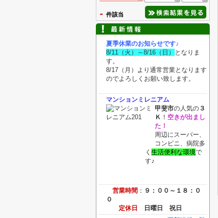
-
件該当
夏季休業のお知らせです
♪
8/11（火）～8/16（日）
となりま
す。
8/17（月）より通常営業となります
のでよろしくお願い致します。
マンションミレニアム
甲斐市
の人気の
３
Ｋ
！
空きが出まし
た！
周辺にスーパー、
コンビニ、病院多
く
生活便利な環境
で
す♪
営業時間
：
９：００～１８：０
０
定休日
日曜日
祝日