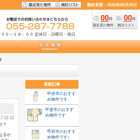
最終更新：2026年08月08日
00
00
件
件
最近見た物件
検討リスト
：００～１８：００
定休日：日曜日・祝日
？
最新記事
甲府市のおすす
め物件です
甲斐市のおすす
め物件です
17-12-22
か？
甲府市のおすす
なるか
め物件です♪