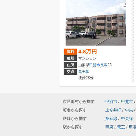
4.8万円
賃料
種別
マンション
住所
山梨県
甲斐市
長塚
23
交通
竜王駅
徒歩28分
市区町村から探す
甲府市
/
甲斐市
/
町名から探す
上今井町
/
中央
/
路線から探す
身延線
/
中央線
駅から探す
甲府
/
竜王
/
甲