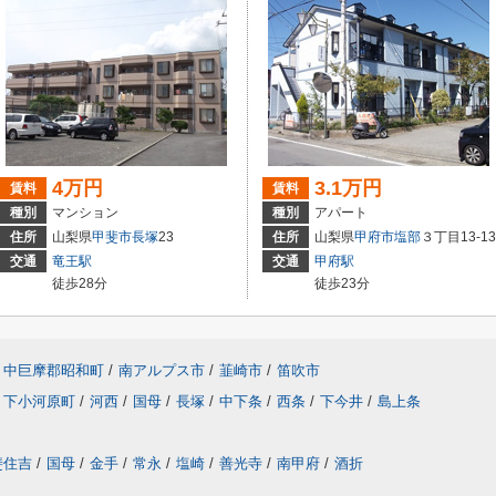
4万円
3.1万円
賃料
賃料
種別
マンション
種別
アパート
住所
山梨県
甲斐市
長塚
23
住所
山梨県
甲府市
塩部
３丁目13-13
交通
竜王駅
交通
甲府駅
徒歩28分
徒歩23分
中巨摩郡昭和町
/
南アルプス市
/
韮崎市
/
笛吹市
下小河原町
/
河西
/
国母
/
長塚
/
中下条
/
西条
/
下今井
/
島上条
斐住吉
/
国母
/
金手
/
常永
/
塩崎
/
善光寺
/
南甲府
/
酒折