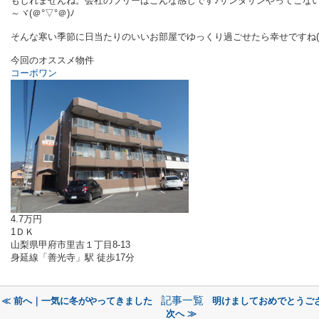
もしれませんね。会社のツリーはこんな感じです♪サンタサンやってこな
～ヾ(＠°▽°＠)ﾉ
そんな寒い季節に日当たりのいいお部屋でゆっくり過ごせたら幸せですね(*^
今回のオススメ物件
コーポワン
4.7万円
1ＤＫ
山梨県甲府市里吉１丁目8-13
身延線「善光寺」駅 徒歩17分
記事一覧
≪ 前へ｜一気に冬がやってきました
明けましておめでとうご
次へ ≫