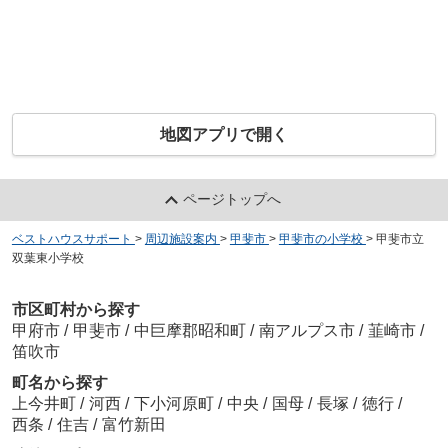
地図アプリで開く
ページトップへ
ベストハウスサポート
>
周辺施設案内
>
甲斐市
>
甲斐市の小学校
>
甲斐市立
双葉東小学校
市区町村から探す
甲府市
/
甲斐市
/
中巨摩郡昭和町
/
南アルプス市
/
韮崎市
/
笛吹市
町名から探す
上今井町
/
河西
/
下小河原町
/
中央
/
国母
/
長塚
/
徳行
/
西条
/
住吉
/
富竹新田