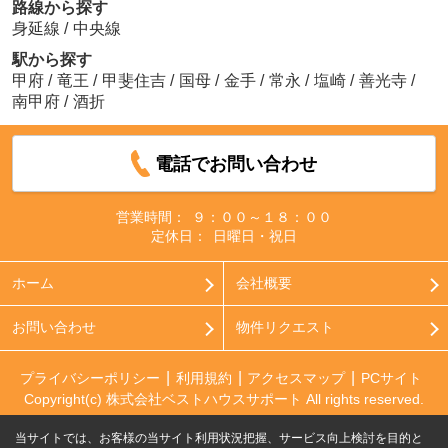
路線から探す
身延線
/
中央線
駅から探す
甲府
/
竜王
/
甲斐住吉
/
国母
/
金手
/
常永
/
塩崎
/
善光寺
/
南甲府
/
酒折
電話でお問い合わせ
営業時間：
９：００～１８：００
定休日：
日曜日・祝日
ホーム
会社概要
お問い合わせ
物件リクエスト
プライバシーポリシー
利用規約
アクセスマップ
PCサイト
Copyright(c) 株式会社ベストハウスサポート All rights reserved.
当サイトでは、お客様の当サイト利用状況把握、サービス向上検討を目的と