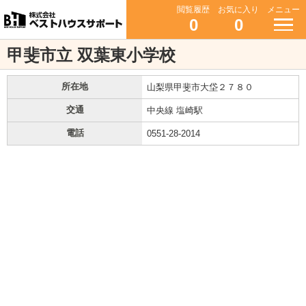
閲覧履歴
お気に入り
メニュー
0
0
甲斐市立 双葉東小学校
所在地
山梨県甲斐市大垈２７８０
交通
中央線 塩崎駅
電話
0551-28-2014