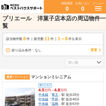
閲覧履歴
お気に入り
メニュー
0
0
プリエール 洋菓子店本店の周辺物件一
覧
8
11
1～8
該当物件数
件
販売数
件
件を表示
変更
絞り込み条件：
なし
マンションミレニアム
賃貸 | マンション
敷0
礼0
4.5
4.8
万円～
万円
中央線
「
竜王
」駅 徒歩28分
中央線
「
甲府
」駅 徒歩48分
中央線
「
塩崎
」駅 徒歩63分