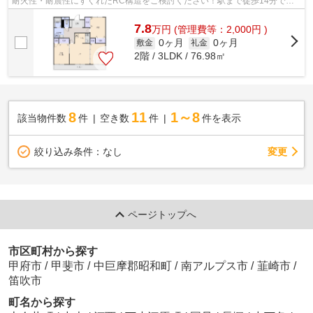
耐火性・耐震性にすぐれたRC構造をご検討ください！駅まで徒歩14分で少
し離れてはいますがその分通勤が運動に...
7.8
万
円
(管理費等：2,000円 )
0ヶ月
0ヶ月
敷金
礼金
2階 / 3LDK / 76.98㎡
8
11
1～8
該当物件数
件
空き数
件
件を表示
変更
絞り込み条件：
なし
ページトップへ
市区町村から探す
甲府市
/
甲斐市
/
中巨摩郡昭和町
/
南アルプス市
/
韮崎市
/
笛吹市
町名から探す