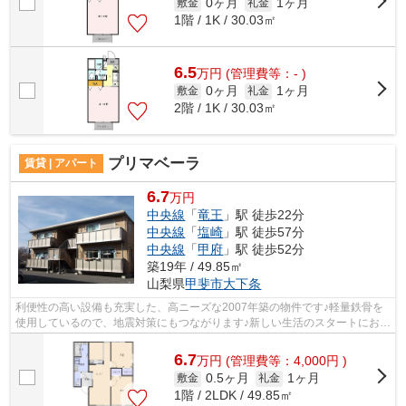
0ヶ月
1ヶ月
敷金
礼金
1階 / 1K / 30.03㎡
6.5
万
円
(管理費等：- )
0ヶ月
1ヶ月
敷金
礼金
2階 / 1K / 30.03㎡
プリマベーラ
賃貸 | アパート
6.7
万円
中央線
「
竜王
」駅 徒歩22分
中央線
「
塩崎
」駅 徒歩57分
中央線
「
甲府
」駅 徒歩52分
築19年 / 49.85㎡
山梨県
甲斐市
大下条
利便性の高い設備も充実した、高ニーズな2007年築の物件です♪軽量鉄骨を
使用しているので、地震対策にもつながります♪新しい生活のスタートにおす
すめなのが、こちらのアパートです♪甲...
6.7
万
円
(管理費等：4,000円 )
0.5ヶ月
1ヶ月
敷金
礼金
1階 / 2LDK / 49.85㎡