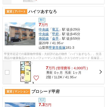
ハイツあすなろ
賃貸 | アパート
敷0
7
万円
中央線
「
竜王
」駅 徒歩29分
中央線
「
甲府
」駅 徒歩45分
身延線
「
金手
」駅 徒歩59分
築20年 / 41.95㎡
山梨県
甲斐市
長塚
181-3
甲斐市近辺での最新物件情報：大好評のあの物件「ハイツあすなろ」。生活
用品や健康食品のコストパフォーマンスが高いクスリのサンロード 長塚店も
歩いてすぐの場所！角部屋は価格以上...
7
万
円
(管理費等：4,000円 )
0ヶ月
1ヶ月
敷金
礼金
2階 / 1LDK / 41.95㎡
プロシード甲府
賃貸 | マンション
礼0
7.3
万円