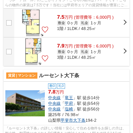
らの物件の家賃は7.5万です！当社には甲府市エリアの賃貸情報が豊富にござ
います！気になる中央線竜王周辺の物...
7.5
万
円
(管理費等：6,000円 )
0ヶ月
1ヶ月
敷金
礼金
1階 / 1LDK / 48.25㎡
7.9
万
円
(管理費等：6,000円 )
0ヶ月
1ヶ月
敷金
礼金
3階 / 1LDK / 48.25㎡
ルーセント大下条
賃貸 | マンション
敷0
礼0
7.8
万円
中央線
「
竜王
」駅 徒歩14分
中央線
「
甲府
」駅 徒歩54分
中央線
「
塩崎
」駅 徒歩56分
築25年 / 76.98㎡
山梨県
甲斐市
大下条
194-2
『ルーセント大下条』の詳しい情報！安心して住める物件をお探しの方は、