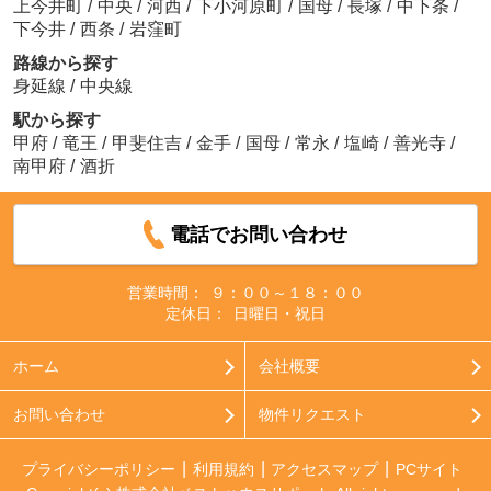
上今井町
/
中央
/
河西
/
下小河原町
/
国母
/
長塚
/
中下条
/
下今井
/
西条
/
岩窪町
路線から探す
身延線
/
中央線
駅から探す
甲府
/
竜王
/
甲斐住吉
/
金手
/
国母
/
常永
/
塩崎
/
善光寺
/
南甲府
/
酒折
電話でお問い合わせ
営業時間：
９：００～１８：００
定休日：
日曜日・祝日
ホーム
会社概要
お問い合わせ
物件リクエスト
プライバシーポリシー
利用規約
アクセスマップ
PCサイト