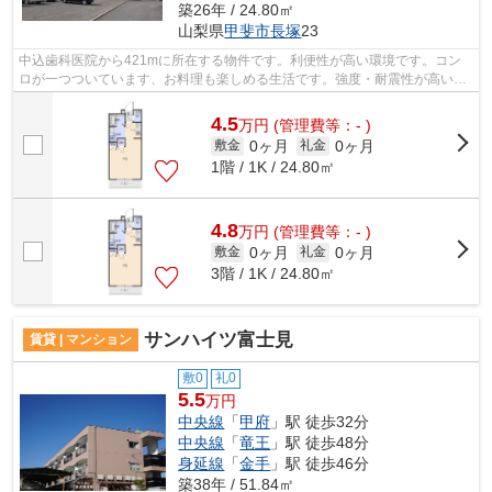
築26年 / 24.80㎡
山梨県
甲斐市
長塚
23
中込歯科医院から421mに所在する物件です。利便性が高い環境です。コン
ロが一つついています、お料理も楽しめる生活です。強度・耐震性が高い鉄
骨造のマンション。管理共益費不。経済...
4.5
万
円
(管理費等：- )
0ヶ月
0ヶ月
敷金
礼金
1階 / 1K / 24.80㎡
4.8
万
円
(管理費等：- )
0ヶ月
0ヶ月
敷金
礼金
3階 / 1K / 24.80㎡
サンハイツ富士見
賃貸 | マンション
敷0
礼0
5.5
万円
中央線
「
甲府
」駅 徒歩32分
中央線
「
竜王
」駅 徒歩48分
身延線
「
金手
」駅 徒歩46分
築38年 / 51.84㎡