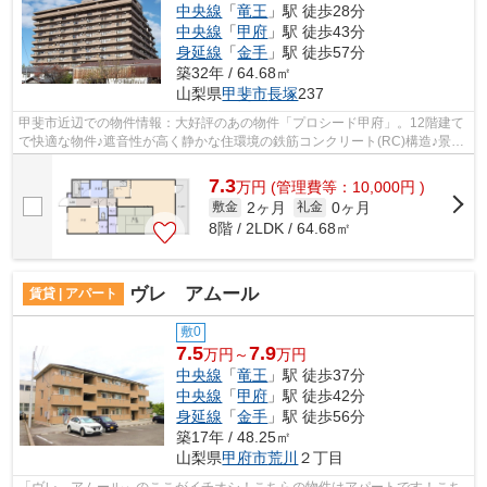
中央線
「
竜王
」駅 徒歩28分
中央線
「
甲府
」駅 徒歩43分
身延線
「
金手
」駅 徒歩57分
築32年 / 64.68㎡
山梨県
甲斐市
長塚
237
甲斐市近辺での物件情報：大好評のあの物件「プロシード甲府」。12階建て
で快適な物件♪遮音性が高く静かな住環境の鉄筋コンクリート(RC)構造♪景色
や日当たりにこだわったお部屋探しを...
7.3
万
円
(管理費等：10,000円 )
2ヶ月
0ヶ月
敷金
礼金
8階 / 2LDK / 64.68㎡
ヴレ アムール
賃貸 | アパート
敷0
7.5
7.9
万円～
万円
中央線
「
竜王
」駅 徒歩37分
中央線
「
甲府
」駅 徒歩42分
身延線
「
金手
」駅 徒歩56分
築17年 / 48.25㎡
山梨県
甲府市
荒川
２丁目
「ヴレ アムール」のここがイチオシ！こちらの物件はアパートです！こち