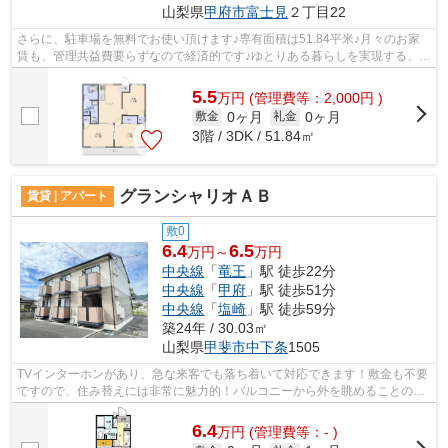
山梨県
甲府市
富士見
２丁目22
さらに、駐車場を無料でお使い頂けます♪専有面積は51.84平米♪月々のお家
賃も、管理共益費要らずなので経済的です♪ゆとりある暮らしを実現する、家
賃5.5万円のお部屋です♪設備や外観が...
5.5
万
円
(管理費等：2,000円 )
0ヶ月
0ヶ月
敷金
礼金
3階 / 3DK / 51.84㎡
グランシャリオＡＢ
賃貸 | アパート
敷0
6.4
6.5
万円～
万円
中央線
「
竜王
」駅 徒歩22分
中央線
「
甲府
」駅 徒歩51分
中央線
「
塩崎
」駅 徒歩59分
築24年 / 30.03㎡
山梨県
甲斐市
中下条
1505
TVインターホンがあり、急な来客でも落ち着いて対応できます！敷金も不要
ですので、住み替えには非常に魅力的！バルコニーから外を眺めることの出
来る、ステキな物件です！【軽量鉄骨...
6.4
万
円
(管理費等：- )