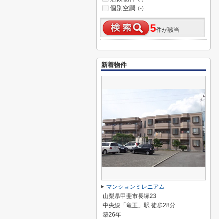
個別空調
(-)
5
件が該当
新着物件
マンションミレニアム
山梨県甲斐市長塚23
中央線「竜王」駅 徒歩28分
築26年