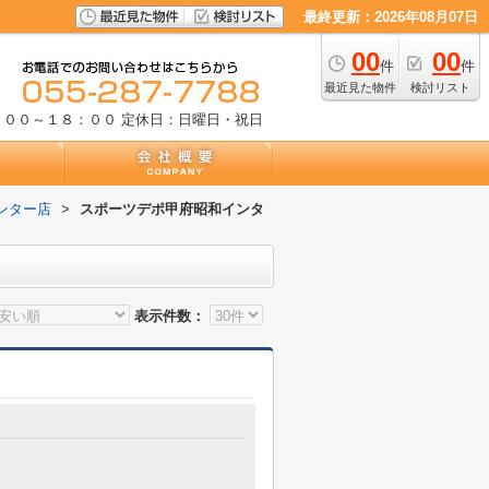
最終更新：2026年08月07日
00
00
件
件
最近見た物件
検討リスト
：００～１８：００
定休日：日曜日・祝日
ンター店
>
スポーツデポ甲府昭和インタ
表示件数：