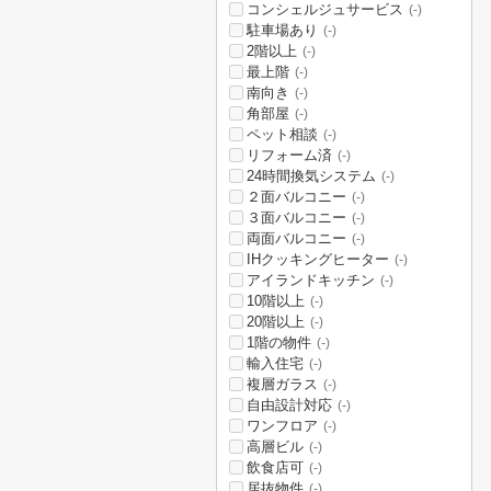
コンシェルジュサービス
(-)
駐車場あり
(-)
2階以上
(-)
最上階
(-)
南向き
(-)
角部屋
(-)
ペット相談
(-)
リフォーム済
(-)
24時間換気システム
(-)
２面バルコニー
(-)
３面バルコニー
(-)
両面バルコニー
(-)
IHクッキングヒーター
(-)
アイランドキッチン
(-)
10階以上
(-)
20階以上
(-)
1階の物件
(-)
輸入住宅
(-)
複層ガラス
(-)
自由設計対応
(-)
ワンフロア
(-)
高層ビル
(-)
飲食店可
(-)
居抜物件
(-)