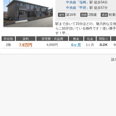
中央線
「
塩崎
」駅 徒歩54分
中央線
「
甲府
」駅 徒歩57分
築16年
2階建
軽量
築年
階数
構造
駅まで歩いて15分ほどの、魅力的な立
らご好評頂いている物件です！使い勝手
す！甲...
所在階
賃料
管理費・共益費
敷金
礼金
間取り
7.9
万円
0ヶ月
2階
4,000円
1ヶ月
2LDK
6
該