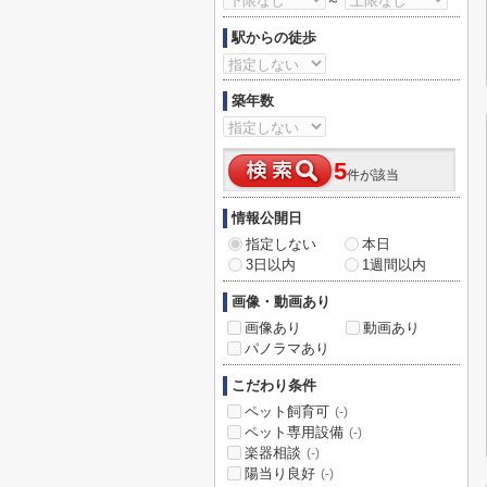
～
駅からの徒歩
築年数
5
件が該当
情報公開日
指定しない
本日
3日以内
1週間以内
画像・動画あり
画像あり
動画あり
パノラマあり
こだわり条件
ペット飼育可
(-)
ペット専用設備
(-)
楽器相談
(-)
陽当り良好
(-)