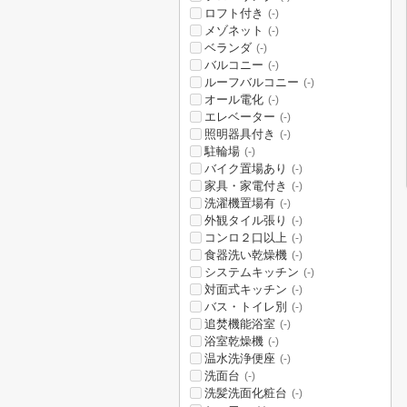
ロフト付き
(-)
メゾネット
(-)
ベランダ
(-)
バルコニー
(-)
ルーフバルコニー
(-)
オール電化
(-)
エレベーター
(-)
照明器具付き
(-)
駐輪場
(-)
バイク置場あり
(-)
家具・家電付き
(-)
洗濯機置場有
(-)
外観タイル張り
(-)
コンロ２口以上
(-)
食器洗い乾燥機
(-)
システムキッチン
(-)
対面式キッチン
(-)
バス・トイレ別
(-)
追焚機能浴室
(-)
浴室乾燥機
(-)
温水洗浄便座
(-)
洗面台
(-)
洗髪洗面化粧台
(-)