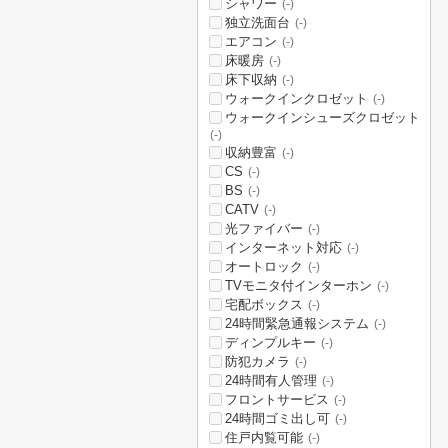
シャワー
(-)
独立洗面台
(-)
エアコン
(-)
床暖房
(-)
床下収納
(-)
ウォークインクロゼット
(-)
ウォークインシューズクロゼット
(-)
収納豊富
(-)
CS
(-)
BS
(-)
CATV
(-)
光ファイバー
(-)
インターネット対応
(-)
オートロック
(-)
TVモニタ付インターホン
(-)
宅配ボックス
(-)
24時間緊急通報システム
(-)
ディンプルキー
(-)
防犯カメラ
(-)
24時間有人管理
(-)
フロントサービス
(-)
24時間ゴミ出し可
(-)
住戸内覧可能
(-)