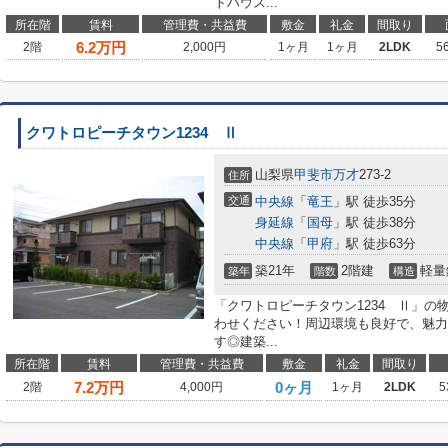
トハウス...
所在階
賃料
管理費・共益費
敷金
礼金
間取り
6.2
万円
2階
2,000円
1ヶ月
1ヶ月
2LDK
5
クワトロピーチタウン1234 Ⅱ
山梨県
甲斐市
万才
273-2
住所
交通
中央線
「
竜王
」駅 徒歩35分
身延線
「
国母
」駅 徒歩38分
中央線
「
甲府
」駅 徒歩63分
築21年
2階建
軽量
築年
階数
構造
「クワトロピーチタウン1234 Ⅱ」
わせください！周辺環境も良好で、魅力
す◎建築...
所在階
賃料
管理費・共益費
敷金
礼金
間取り
7.2
万円
0ヶ月
2階
4,000円
1ヶ月
2LDK
5