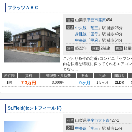
フラッツＡＢＣ
山梨県
甲斐市
篠原
454
住所
交通
中央線
「
竜王
」駅 徒歩26分
身延線
「
国母
」駅 徒歩49分
中央線
「
甲府
」駅 徒歩64分
築22年
2階建
軽量
築年
階数
構造
こだわり条件の定番♪コンビニ「セブンイ
内を快適な環境に保ってくれるエアコン
となっ...
所在階
賃料
管理費・共益費
敷金
礼金
間取り
7.3
万円
0ヶ月
1階
3,000円
1.5ヶ月
2LDK
St.Field(セントフィールド)
山梨県
甲斐市
大下条
427-1
住所
交通
中央線
「
竜王
」駅 徒歩15分