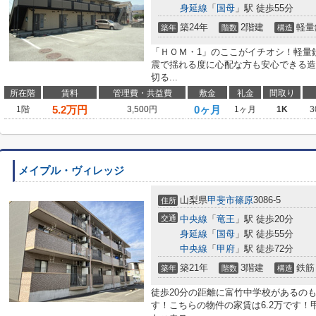
身延線
「
国母
」駅 徒歩55分
築24年
2階建
軽量
築年
階数
構造
「ＨＯＭ・1」のここがイチオシ！軽量
震で揺れる度に心配な方も安心できる造
切る...
所在階
賃料
管理費・共益費
敷金
礼金
間取り
5.2
万円
0ヶ月
1階
3,500円
1ヶ月
1K
3
メイプル・ヴィレッジ
山梨県
甲斐市
篠原
3086-5
住所
交通
中央線
「
竜王
」駅 徒歩20分
身延線
「
国母
」駅 徒歩55分
中央線
「
甲府
」駅 徒歩72分
築21年
3階建
鉄筋
築年
階数
構造
徒歩20分の距離に富竹中学校があるの
す！こちらの物件の家賃は6.2万です