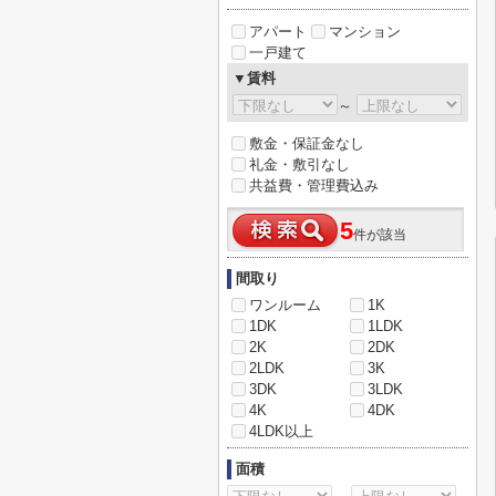
アパート
マンション
一戸建て
▼賃料
～
敷金・保証金なし
礼金・敷引なし
共益費・管理費込み
5
件が該当
間取り
ワンルーム
1K
1DK
1LDK
2K
2DK
2LDK
3K
3DK
3LDK
4K
4DK
4LDK以上
面積