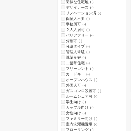
閑静な住宅地
(-)
デザイナーズ
(-)
リノベーション済
(-)
保証人不要
(-)
事務所可
(-)
２人入居可
(-)
バリアフリー
(-)
分割可
(-)
分譲タイプ
(-)
管理人常駐
(-)
眺望良好
(-)
二世帯住宅
(-)
フリーレント
(-)
カードキー
(-)
オープンハウス
(-)
外国人可
(-)
ガスコンロ設置可
(-)
ルームシェア可
(-)
学生向け
(-)
カップル向け
(-)
女性向け
(-)
ファミリー向け
(-)
室内洗濯機置場
(-)
フローリング
(-)