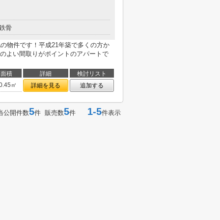
鉄骨
地の物件です！平成21年築で多くの方か
のよい間取りがポイントのアパートで
面積
詳細
検討リスト
0.45㎡
詳細を見る
追加する
5
5
1-5
当公開件数
件 販売数
件
件表示