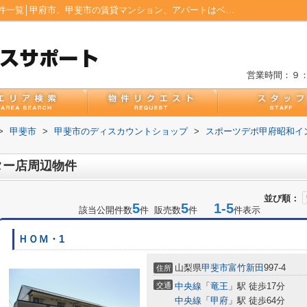
スポーツデポ甲府昭和インター店周辺の物件一覧│甲府市、甲斐市の賃貸マンション、アパートはベストハウスサポート
営業時間：９
>
甲斐市
>
甲斐市のディスカウントショップ
>
スポーツデポ甲府昭和イ
ター店周辺物件
並び順：
5
5
1-5
該当公開件数
件 販売数
件
件表示
ＨＯＭ・1
山梨県
甲斐市
富竹新田
997-4
住所
交通
中央線
「
竜王
」駅 徒歩17分
中央線
「
甲府
」駅 徒歩64分