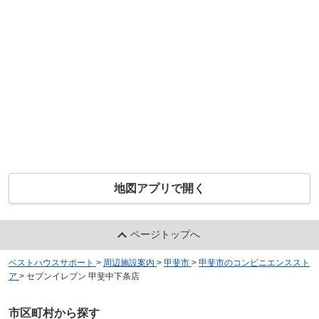
地図アプリで開く
ページトップへ
ベストハウスサポート
>
周辺施設案内
>
甲斐市
>
甲斐市のコンビニエンススト
ア
>
セブンイレブン 甲斐中下条店
市区町村から探す