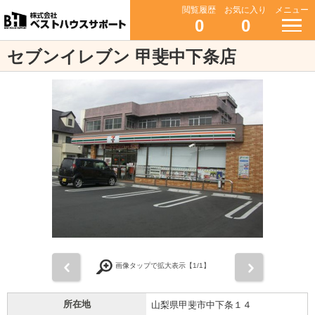
閲覧履歴
お気に入り
メニュー
0
0
セブンイレブン 甲斐中下条店
前
次
画像タップで拡大表示【
1
/1】
所在地
山梨県甲斐市中下条１４