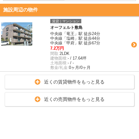
施設周辺の物件
賃貸｜マンション
オーフェルト敷島
中央線「竜王」駅 徒歩24分
中央線「塩崎」駅 徒歩44分
中央線「甲府」駅 徒歩67分
7.2万円
間取:
2LDK
建物面積:
- / 17.64坪
土地面積:
- / -
敷金/礼金:
0ヶ月/0ヶ月
近くの賃貸物件をもっと見る
近くの売買物件をもっと見る