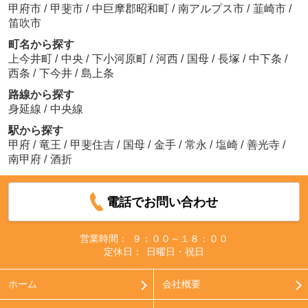
甲府市
/
甲斐市
/
中巨摩郡昭和町
/
南アルプス市
/
韮崎市
/
笛吹市
町名から探す
上今井町
/
中央
/
下小河原町
/
河西
/
国母
/
長塚
/
中下条
/
西条
/
下今井
/
島上条
路線から探す
身延線
/
中央線
駅から探す
甲府
/
竜王
/
甲斐住吉
/
国母
/
金手
/
常永
/
塩崎
/
善光寺
/
南甲府
/
酒折
電話でお問い合わせ
営業時間：
９：００～１８：００
定休日：
日曜日・祝日
ホーム
会社概要