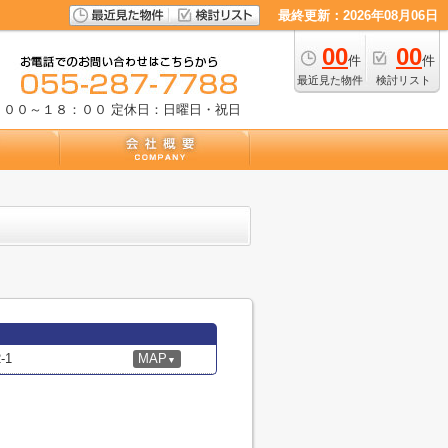
最終更新：2026年08月06日
00
00
件
件
最近見た物件
検討リスト
：００～１８：００
定休日：日曜日・祝日
-1
MAP
▼