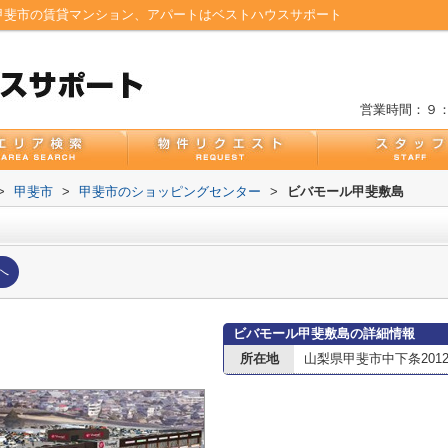
甲斐市の賃貸マンション、アパートはベストハウスサポート
営業時間：９
>
甲斐市
>
甲斐市のショッピングセンター
>
ビバモール甲斐敷島
へ
ビバモール甲斐敷島の詳細情報
所在地
山梨県甲斐市中下条2012