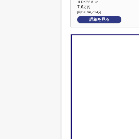
1LDK/36.81㎡
7.6
万円
約1907m／24分
詳細を見る