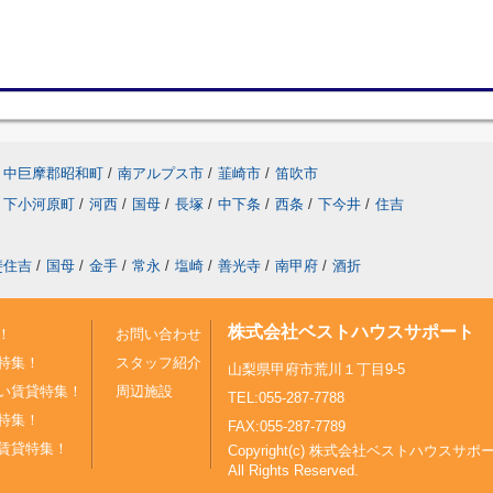
中巨摩郡昭和町
/
南アルプス市
/
韮崎市
/
笛吹市
下小河原町
/
河西
/
国母
/
長塚
/
中下条
/
西条
/
下今井
/
住吉
斐住吉
/
国母
/
金手
/
常永
/
塩崎
/
善光寺
/
南甲府
/
酒折
株式会社ベストハウスサポート
！
お問い合わせ
特集！
スタッフ紹介
山梨県甲府市荒川１丁目9-5
い賃貸特集！
周辺施設
TEL:055-287-7788
特集！
FAX:055-287-7789
賃貸特集！
Copyright(c) 株式会社ベストハウスサポ
All Rights Reserved.