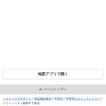
地図アプリで開く
ページトップへ
ベストハウスサポート
>
周辺施設案内
>
甲斐市
>
甲斐市のコインランドリー
>
クリーンベスト敷島中下条店