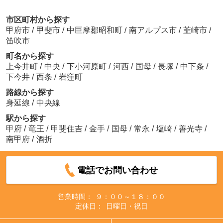
市区町村から探す
甲府市
/
甲斐市
/
中巨摩郡昭和町
/
南アルプス市
/
韮崎市
/
笛吹市
町名から探す
上今井町
/
中央
/
下小河原町
/
河西
/
国母
/
長塚
/
中下条
/
下今井
/
西条
/
岩窪町
路線から探す
身延線
/
中央線
駅から探す
甲府
/
竜王
/
甲斐住吉
/
金手
/
国母
/
常永
/
塩崎
/
善光寺
/
南甲府
/
酒折
電話でお問い合わせ
営業時間：
９：００～１８：００
定休日：
日曜日・祝日