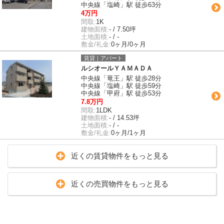
中央線「塩崎」駅 徒歩63分
4万円
間取:
1K
建物面積:
- / 7.50坪
土地面積:
- / -
敷金/礼金:
0ヶ月/0ヶ月
賃貸｜アパート
ルシオールＹＡＭＡＤＡ
中央線「竜王」駅 徒歩28分
中央線「塩崎」駅 徒歩59分
中央線「甲府」駅 徒歩53分
7.8万円
間取:
1LDK
建物面積:
- / 14.53坪
土地面積:
- / -
敷金/礼金:
0ヶ月/1ヶ月
近くの賃貸物件をもっと見る
近くの売買物件をもっと見る