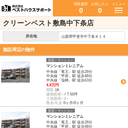
閲覧履歴
お気に入り
メニュー
0
0
クリーンベスト敷島中下条店
所在地
山梨県甲斐市中下条８１４
施設周辺の物件
賃貸｜マンション
マンションミレニアム
中央線「竜王」駅 徒歩28分
中央線「甲府」駅 徒歩48分
中央線「塩崎」駅 徒歩63分
4.8万円
間取:
1K
建物面積:
- / 7.50坪
土地面積:
- / -
敷金/礼金:
0ヶ月/0ヶ月
賃貸｜マンション
マンションミレニアム
中央線「竜王」駅 徒歩28分
中央線「甲府」駅 徒歩48分