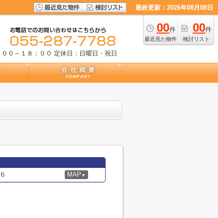
最終更新：2026年08月08日
00
00
件
件
最近見た物件
検討リスト
：００～１８：００
定休日：日曜日・祝日
６
MAP
▼