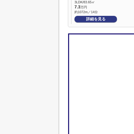
3LDK/83.65㎡
7.3
万円
約1072m／14分
詳細を見る