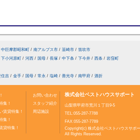
中巨摩郡昭和町
/
南アルプス市
/
韮崎市
/
笛吹市
下小河原町
/
河西
/
国母
/
長塚
/
中下条
/
下今井
/
西条
/
岩窪町
斐住吉
/
金手
/
国母
/
常永
/
塩崎
/
善光寺
/
南甲府
/
酒折
株式会社ベストハウスサポート
！
お問い合わせ
特集！
スタッフ紹介
山梨県甲府市荒川１丁目9-5
い賃貸特集！
周辺施設
TEL:055-287-7788
特集！
FAX:055-287-7789
賃貸特集！
Copyright(c) 株式会社ベストハウスサポ
All Rights Reserved.