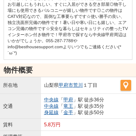
お引越しにもうれしい、すぐに入居ができる空き部屋◎物干し
場にも使用できるバルコニーが嬉しい物件です◎この物件は
CATV対応なので、面倒な工事要らずです☆使い勝手の良い、
独立洗面所完備の物件です！暑い日や寒い日にも嬉しい、エア
コン完備の物件です☆安全な暮らしはセキュリティの整ったTV
インターホン付き物件で！甲府市で探すなら中央線甲府周辺は
いかがでしょうか。055-287-7788や
info@besthousesupport.comよりいつでもご連絡ください(*
´ω`*)
物件概要
所在地
山梨県
甲府市
荒川
１丁目
中央線
「
甲府
」駅 徒歩36分
交通
中央線
「
竜王
」駅 徒歩35分
身延線
「
金手
」駅 徒歩50分
賃料
5.8万円