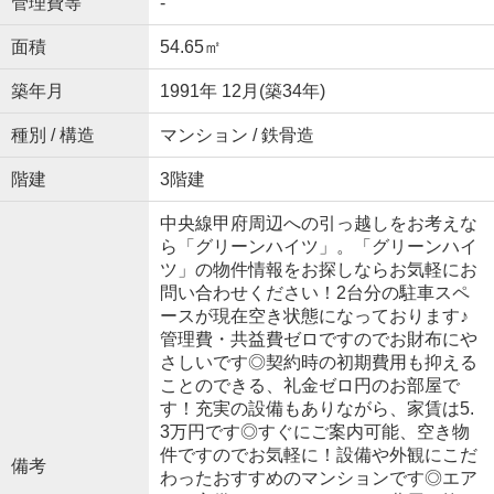
管理費等
-
面積
54.65㎡
築年月
1991年 12月(築34年)
種別 / 構造
マンション / 鉄骨造
階建
3階建
中央線甲府周辺への引っ越しをお考えな
ら「グリーンハイツ」。「グリーンハイ
ツ」の物件情報をお探しならお気軽にお
問い合わせください！2台分の駐車スペ
ースが現在空き状態になっております♪
管理費・共益費ゼロですのでお財布にや
さしいです◎契約時の初期費用も抑える
ことのできる、礼金ゼロ円のお部屋で
す！充実の設備もありながら、家賃は5.
3万円です◎すぐにご案内可能、空き物
件ですのでお気軽に！設備や外観にこだ
備考
わったおすすめのマンションです◎エア