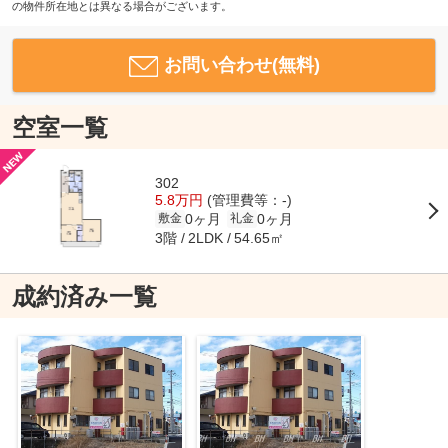
の物件所在地とは異なる場合がございます。
お問い合わせ(無料)
空室一覧
302
5.8万円
(管理費等：-)
0ヶ月
0ヶ月
敷金
礼金
3階
54.65㎡
2LDK
成約済み一覧