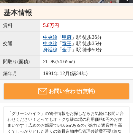
基本情報
賃料
5.8万円
中央線
「
甲府
」駅 徒歩36分
交通
中央線
「
竜王
」駅 徒歩35分
身延線
「
金手
」駅 徒歩50分
間取り(面積)
2LDK(54.65㎡)
築年月
1991年 12月(築34年)
お問い合わせ(無料)
「グリーンハイツ」の物件情報をお探しならお気軽にお問い合
わせください！とってもオトクな駐車場の利用価格0円のお住
まいです！広めのお部屋で54.65㎡あるのが魅力☆遮音性も高
くてしっかりとした造りの鉄骨造物件◎管理共益費不要♪急な