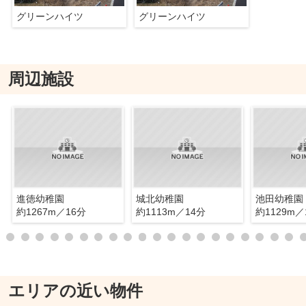
グリーンハイツ
グリーンハイツ
周辺施設
進徳幼稚園
城北幼稚園
池田幼稚園
約1267m／16分
約1113m／14分
約1129m／
エリアの近い物件