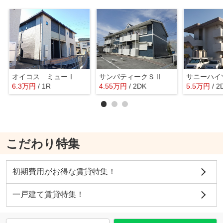
オイコス ミューⅠ
サンパティークＳⅡ
サニーハイ
6.3
万
円
/ 1R
4.55
万
円
/ 2DK
5.5
万
円
/ 2
こだわり特集
初期費用がお得な賃貸特集！
一戸建て賃貸特集！