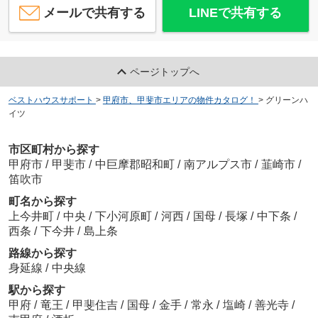
メールで共有する
LINEで共有する
ページトップへ
ベストハウスサポート
>
甲府市、甲斐市エリアの物件カタログ！
>
グリーンハ
イツ
市区町村から探す
甲府市
/
甲斐市
/
中巨摩郡昭和町
/
南アルプス市
/
韮崎市
/
笛吹市
町名から探す
上今井町
/
中央
/
下小河原町
/
河西
/
国母
/
長塚
/
中下条
/
西条
/
下今井
/
島上条
路線から探す
身延線
/
中央線
駅から探す
甲府
/
竜王
/
甲斐住吉
/
国母
/
金手
/
常永
/
塩崎
/
善光寺
/