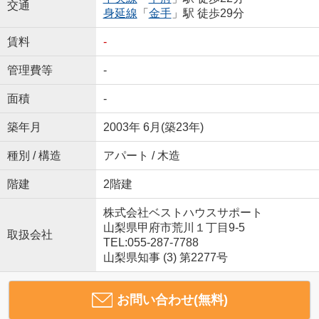
交通
身延線
「
金手
」駅 徒歩29分
賃料
-
管理費等
-
面積
-
築年月
2003年 6月(築23年)
種別 / 構造
アパート / 木造
階建
2階建
株式会社ベストハウスサポート
山梨県甲府市荒川１丁目9-5
取扱会社
TEL:055-287-7788
山梨県知事 (3) 第2277号
お問い合わせ(無料)