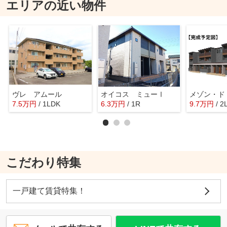
エリアの近い物件
ヴレ アムール
オイコス ミューⅠ
7.5
万
円
/ 1LDK
6.3
万
円
/ 1R
9.7
万
円
/ 2
こだわり特集
一戸建て賃貸特集！