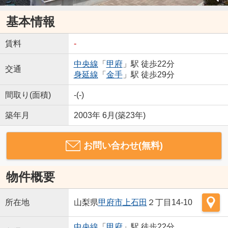
基本情報
賃料
-
中央線
「
甲府
」駅 徒歩22分
交通
身延線
「
金手
」駅 徒歩29分
間取り(面積)
-(-)
築年月
2003年 6月(築23年)
お問い合わせ(無料)
物件概要
所在地
山梨県
甲府市
上石田
２丁目14-10
中央線
「
甲府
」駅 徒歩22分