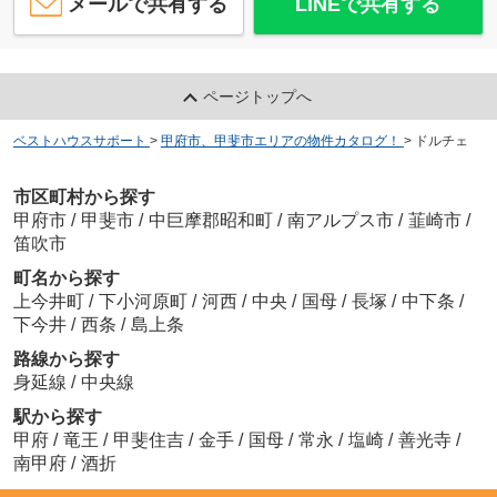
メールで共有する
LINEで共有する
ページトップへ
ベストハウスサポート
>
甲府市、甲斐市エリアの物件カタログ！
>
ドルチェ
市区町村から探す
甲府市
/
甲斐市
/
中巨摩郡昭和町
/
南アルプス市
/
韮崎市
/
笛吹市
町名から探す
上今井町
/
下小河原町
/
河西
/
中央
/
国母
/
長塚
/
中下条
/
下今井
/
西条
/
島上条
路線から探す
身延線
/
中央線
駅から探す
甲府
/
竜王
/
甲斐住吉
/
金手
/
国母
/
常永
/
塩崎
/
善光寺
/
南甲府
/
酒折