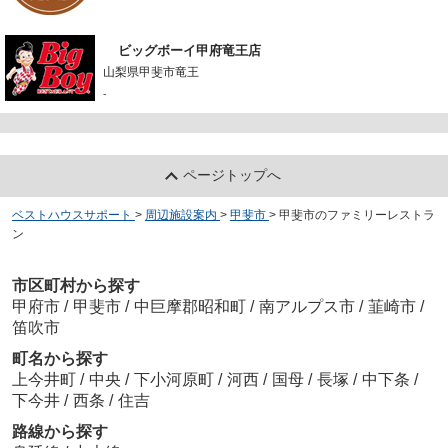
ビッグボーイ甲府竜王店
山梨県甲斐市竜王
-
ページトップへ
ベストハウスサポート
>
周辺施設案内
>
甲斐市
>
甲斐市のファミリーレストラ
ン
市区町村から探す
甲府市
/
甲斐市
/
中巨摩郡昭和町
/
南アルプス市
/
韮崎市
/
笛吹市
町名から探す
上今井町
/
中央
/
下小河原町
/
河西
/
国母
/
長塚
/
中下条
/
下今井
/
西条
/
住吉
路線から探す