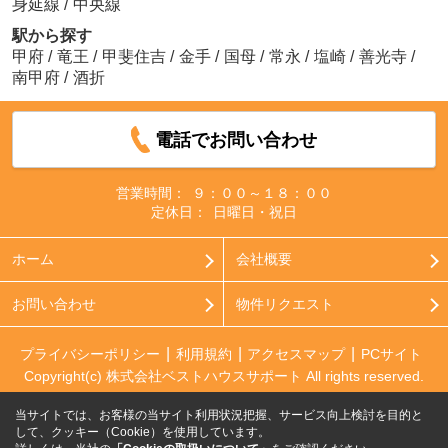
身延線
/
中央線
駅から探す
甲府
/
竜王
/
甲斐住吉
/
金手
/
国母
/
常永
/
塩崎
/
善光寺
/
南甲府
/
酒折
電話でお問い合わせ
営業時間：
９：００～１８：００
定休日：
日曜日・祝日
ホーム
会社概要
お問い合わせ
物件リクエスト
プライバシーポリシー
利用規約
アクセスマップ
PCサイト
Copyright(c) 株式会社ベストハウスサポート All rights reserved.
当サイトでは、お客様の当サイト利用状況把握、サービス向上検討を目的と
して、クッキー（Cookie）を使用しています。