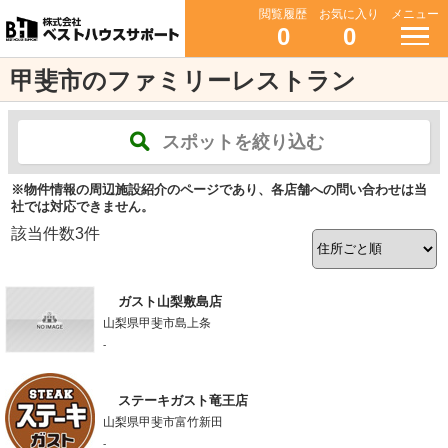
閲覧履歴
お気に入り
メニュー
0
0
甲斐市のファミリーレストラン
スポットを絞り込む
※物件情報の周辺施設紹介のページであり、各店舗への問い合わせは当
社では対応できません。
該当件数
3
件
ガスト山梨敷島店
山梨県甲斐市島上条
-
ステーキガスト竜王店
山梨県甲斐市富竹新田
-