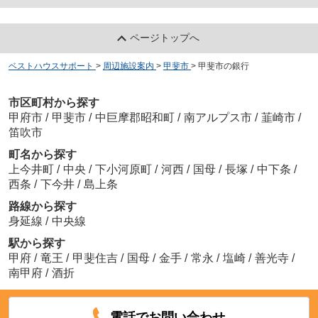
ページトップへ
ベストハウスサポート
>
周辺施設案内
>
甲斐市
>
甲斐市の銀行
市区町村から探す
甲府市
/
甲斐市
/
中巨摩郡昭和町
/
南アルプス市
/
韮崎市
/
笛吹市
町名から探す
上今井町
/
中央
/
下小河原町
/
河西
/
国母
/
長塚
/
中下条
/
西条
/
下今井
/
島上条
路線から探す
身延線
/
中央線
駅から探す
甲府
/
竜王
/
甲斐住吉
/
国母
/
金手
/
常永
/
塩崎
/
善光寺
/
南甲府
/
酒折
電話でお問い合わせ