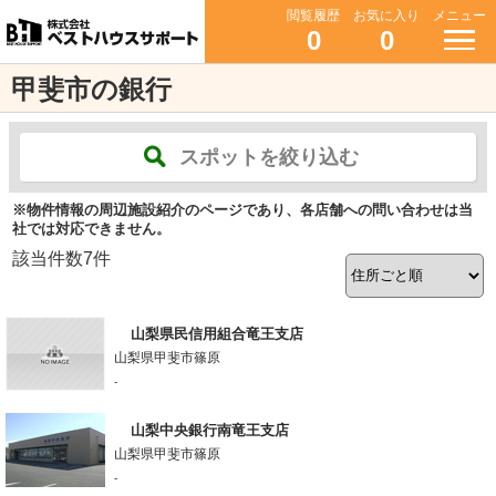
閲覧履歴
お気に入り
メニュー
0
0
甲斐市の銀行
スポットを絞り込む
※物件情報の周辺施設紹介のページであり、各店舗への問い合わせは当
社では対応できません。
該当件数
7
件
山梨県民信用組合竜王支店
山梨県甲斐市篠原
-
山梨中央銀行南竜王支店
山梨県甲斐市篠原
-