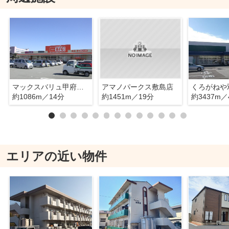
マックスバリュ甲府長松寺店
アマノパークス敷島店
くろがねや
約1086m／14分
約1451m／19分
約3437m／
エリアの近い物件