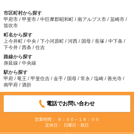
市区町村から探す
甲府市
/
甲斐市
/
中巨摩郡昭和町
/
南アルプス市
/
韮崎市
/
笛吹市
町名から探す
上今井町
/
中央
/
下小河原町
/
河西
/
国母
/
長塚
/
中下条
/
下今井
/
西条
/
住吉
路線から探す
身延線
/
中央線
駅から探す
甲府
/
竜王
/
甲斐住吉
/
金手
/
国母
/
常永
/
塩崎
/
善光寺
/
南甲府
/
酒折
電話でお問い合わせ
営業時間：
９：００～１８：００
定休日：
日曜日・祝日