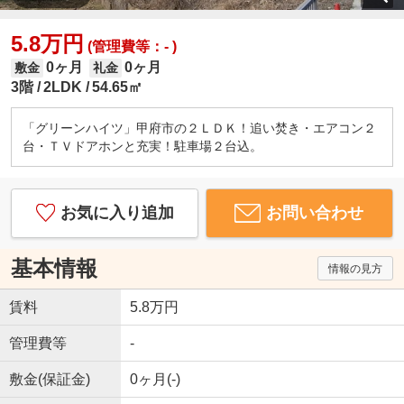
5.8万円
(管理費等：- )
0ヶ月
0ヶ月
敷金
礼金
3階
2LDK
54.65㎡
「グリーンハイツ」甲府市の２ＬＤＫ！追い焚き・エアコン２
台・ＴＶドアホンと充実！駐車場２台込。
お気に入り追加
お問い合わせ
基本情報
情報の見方
賃料
5.8万円
管理費等
-
敷金(保証金)
0ヶ月(-)