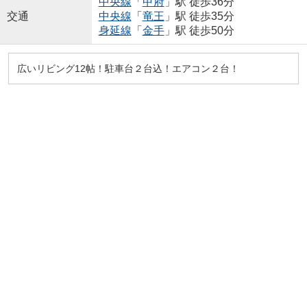
中央線
「
甲府
」駅 徒歩36分
交通
中央線
「
竜王
」駅 徒歩35分
身延線
「
金手
」駅 徒歩50分
広いリビング12帖！駐車台２台込！エアコン２台！