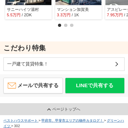
サニーハイツ湯村
マンション加賀美
アスピレー
5.5
万
円
/ 2DK
3.3
万
円
/ 1K
7.95
万
円
/
こだわり特集
一戸建て賃貸特集！
メールで共有する
LINEで共有する
ページトップへ
ベストハウスサポート
>
甲府市、甲斐市エリアの物件カタログ！
>
グリーンハ
イツ
>
302