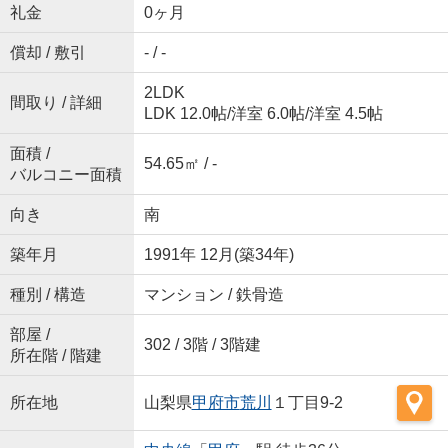
礼金
0ヶ月
償却 / 敷引
- / -
2LDK
間取り / 詳細
LDK 12.0帖
/
洋室 6.0帖
/
洋室 4.5帖
面積 /
54.65㎡ / -
バルコニー面積
向き
南
築年月
1991年 12月(築34年)
種別 / 構造
マンション / 鉄骨造
部屋 /
302 / 3階 / 3階建
所在階 / 階建
所在地
山梨県
甲府市
荒川
１丁目9-2